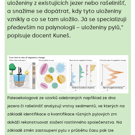
uloženiny z existujících jezer nebo rašelinišť,
a snažíme se dopátrat, kdy tyto uloženiny
vznikly a co se tam uložilo. Já se specializuji
především na palynologii – uloženiny pylů,“
popisuje docent Kuneš.
Paleoekologové ze vzorků odebraných například ze dna
jezera či rašelinišť analyzují vrstvy sedimentů, ve kterých na
základě
identifikace a kvantifikace různých pylových zrn
dokáží rekonstruovat složení rostlinného společenstva.
Na
základě změn zastoupení pylu v průběhu času pak lze