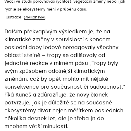
Vědci ve studii porovnávali rychlosti vegetační změny neboli jak
rychle se ekosystémy mění v průběhu času.
Ilustrace:
@MilanTvM
.
Dalším překvapivým výsledkem je, že na
klimatické změny v souvislosti s koncem
poslední doby ledové nereagovaly všechny
oblasti stejně – tropy se odlišovaly od
jednotné reakce v mírném pásu „Tropy byly
svým způsobem odolnější klimatickým
změnám, což by opět mohlo mít nějaké
konsekvence pro současnost či budoucnost,“
říká Kuneš a zdůrazňuje, že nový článek
potvrzuje, jak je důležité se na současné
ekosystémy dívat nejen měřítkem posledních
několika desítek let, ale je třeba jít do
mnohem větší minulosti.