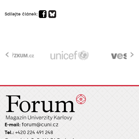
Sdílejte článek:
‹
›
forum@cuni.cz
E-mail:
Tel.:
+420 224 491 248