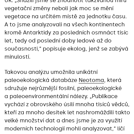
UK. „Snažili jsme se zhodnotit takzvanou míru
vegetační změny neboli jak moc se mění
vegetace na určitém místě za jednotku času.
A to jsme analyzovali na všech kontinentech
kromě Antarktidy za posledních osmnáct tisíc
let, tedy od poslední doby ledové až do
současnosti,“ popisuje ekolog, jenž se zabývá
minulostí.
Takovou analýzu umožnila unikátní
paleoekologická databáze
Neotoma
, která
sdružuje nejrůznější fosilní, paleoekologické
a paleoenvironmentální nálezy. „Publikace
vychází z obrovského úsilí mnoha tisíců vědců,
kteří za mnoho desítek let nashromáždili takto
velké množství dat a dnes jsme je za využití
moderních technologií mohli analyzovat,“ líčí