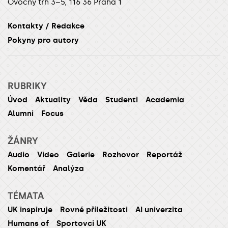
Ovocný trh 3–5, 116 36 Praha 1
Kontakty / Redakce
Pokyny pro autory
RUBRIKY
Úvod
Aktuality
Věda
Studenti
Academia
Alumni
Focus
ŽÁNRY
Audio
Video
Galerie
Rozhovor
Reportáž
Komentář
Analýza
TÉMATA
UK inspiruje
Rovné příležitosti
AI univerzita
Humans of
Sportovci UK