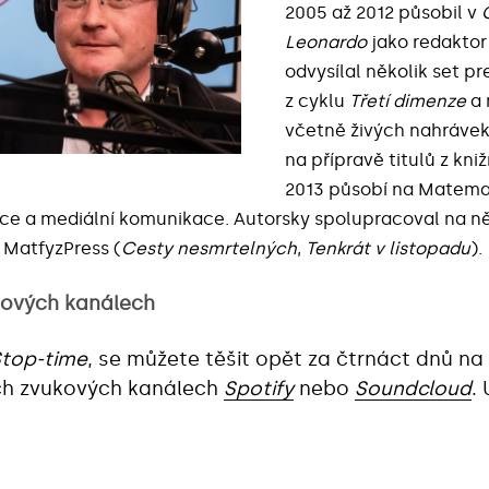
2005 až 2012 působil v
Leonardo
jako redaktor 
odvysílal několik set p
z cyklu
Třetí dimenze
a 
včetně živých nahrávek
na přípravě titulů z kni
2013 působí na Matemat
ce a mediální komunikace. Autorsky spolupracoval na ně
 MatfyzPress (
Cesty nesmrtelných
,
Tenkrát v listopadu
).
ukových kanálech
top-time
, se můžete těšit opět za čtrnáct dnů n
ch zvukových kanálech
Spotify
nebo
Soundcloud
.