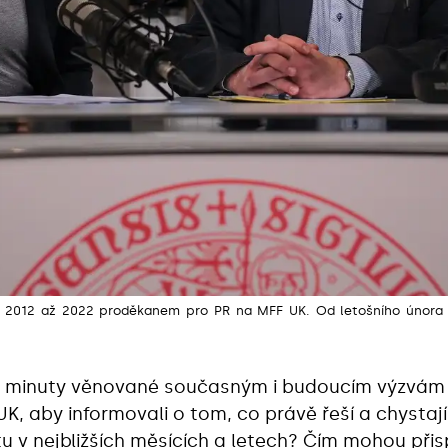
 2012 až 2022 proděkanem pro PR na MFF UK. Od letošního února 
li minuty věnované současným i budoucím výzvám U
K, aby informovali o tom, co právě řeší a chystají
tu v nejbližších měsících a letech? Čím mohou při