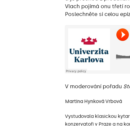
Vlach pojímá onu třetí ro
Poslechněte si celou epi
V moderování pořadu
St
Martina Hynková Vrbová
Vystudovala klasickou kytar
konzervatoři v Praze a na ko