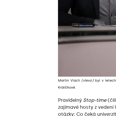
Martin Vlach
(vlevo)
byl v letech
Králíčkové.
Pravidelný
Stop-time
(či
zajímavé hosty z vedení U
otázky: Co čeká univerzi