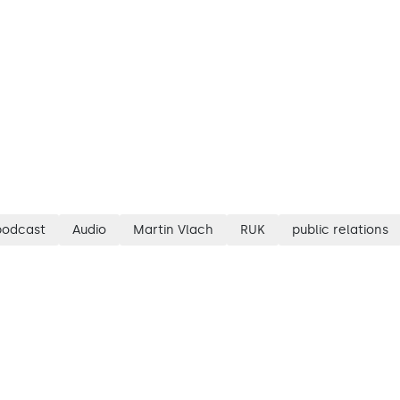
podcast
Audio
Martin Vlach
RUK
public relations