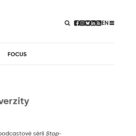
EN
FOCUS
verzity
 podcastové sérii
Stop-