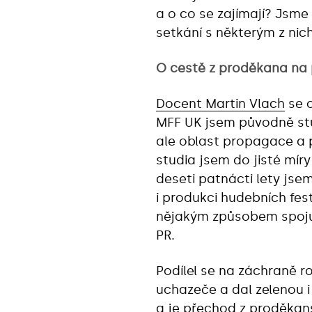
a o co se zajímají? Jsme
setkání s některým z nich
O cestě z proděkana na 
Docent Martin Vlach
se o
MFF UK jsem původně stu
ale oblast propagace a 
studia jsem do jisté mír
deseti patnácti lety jsem
i produkci hudebních fes
nějakým způsobem spojuj
PR.
Podílel se na záchraně 
uchazeče a dal zelenou 
a je přechod z proděkans