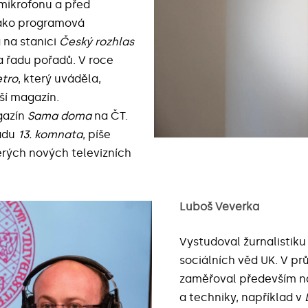
 mikrofonu a před
jako programová
 na stanici
Český rozhlas
 řadu pořadů. V roce
etro
, který uváděla,
pší magazín.
gazín
Sama doma
na ČT.
řadu
13. komnata
, píše
erých nových televizních
Luboš Veverka
Vystudoval žurnalistiku
sociálních věd UK. V p
zaměřoval především na
a techniky, například v