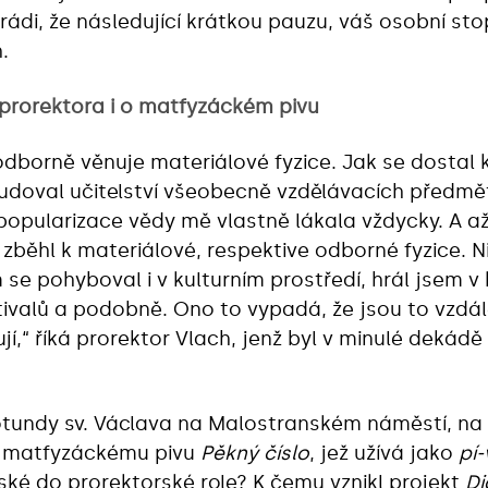
 rádi, že následující krátkou pauzu, váš osobní st
.
prorektora i o matfyzáckém pivu
dborně věnuje materiálové fyzice. Jak se dostal 
doval učitelství všeobecně vzdělávacích předmět
popularizace vědy mě vlastně lákala vždycky. A 
y zběhl k materiálové, respektive odborné fyzice. 
 se pohyboval i v kulturním prostředí, hrál jsem v
tivalů a podobně. Ono to vypadá, že jsou to vzdá
í,“ říká prorektor Vlach, jenž byl v minulé deká
rotundy sv. Václava na Malostranském náměstí, n
i matfyzáckému pivu
Pěkný číslo
, jež užívá jako
pí
ké do prorektorské role? K čemu vznikl projekt
Di