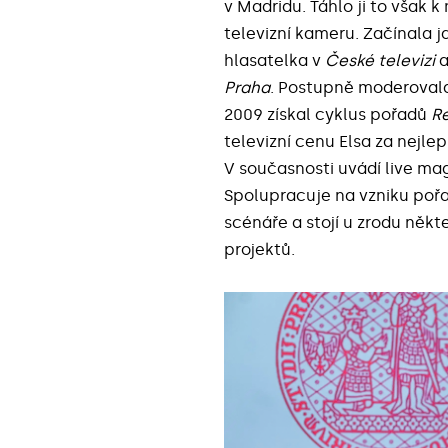
v Madridu. Táhlo ji to však k
televizní kameru. Začínala 
hlasatelka v
České televizi
a
Praha
. Postupně moderovala
2009 získal cyklus pořadů
R
televizní cenu Elsa za nejle
V současnosti uvádí live ma
Spolupracuje na vzniku po
scénáře a stojí u zrodu někt
projektů.