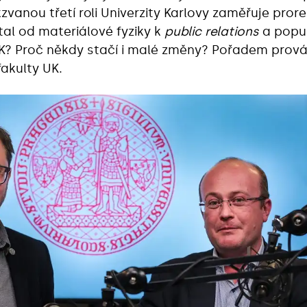
kzvanou třetí roli Univerzity Karlovy zaměřuje prore
tal od materiálové fyziky k
public relations
a popul
? Proč někdy stačí i malé změny? Pořadem prová
fakulty UK.