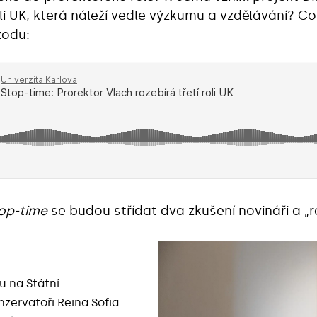
li UK, která náleží vedle výzkumu a vzdělávání? Co
zodu:
op-time
se budou střídat dva zkušení novináři a „r
u na Státní
nzervatoři Reina Sofia