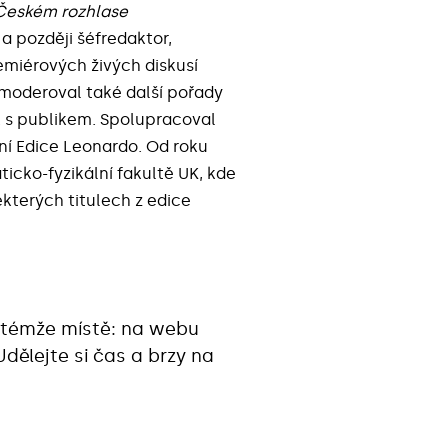
Českém rozhlase
a později šéfredaktor,
remiérových živých diskusí
moderoval také další pořady
 s publikem. Spolupracoval
žní Edice Leonardo. Od roku
icko-fyzikální fakultě UK, kde
kterých titulech z edice
a témže místě: na webu
 Udělejte si čas a brzy na