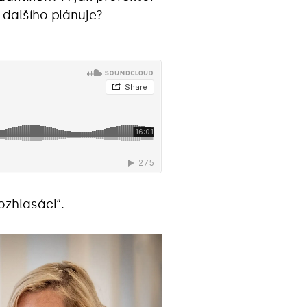
 dalšího plánuje?
ozhlasáci“.