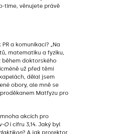
op-time, věnujete právě
k PR a komunikaci? „Na
ů, matematiku a fyziku,
až během doktorského
Nicméně už před těmi
 kapelách, dělal jsem
lené obory, ale mně se
dě proděkanem Matfyzu pro
a mnoha akcích pro
-v-O
i cifru 3,14. Jaký byl
daktikon
? A jak prorektor