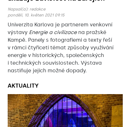
Napsal(a):
redakce
pondělí, 10. květen 2021 09:15
Univerzita Karlova je partnerem venkovní
výstavy
Energie a civilizace
na pražské
Kampě. Panely s fotografiemi a texty řeší
v rámci čtyřiceti témat způsoby využívání
energie v historických, společenských
i technických souvislostech. Výstava
nastiňuje jejich možné dopady.
AKTUALITY