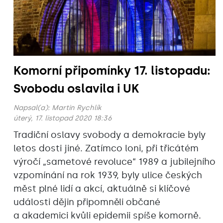
Komorní připomínky 17. listopadu:
Svobodu oslavila i UK
Napsal(a):
Martin Rychlík
úterý, 17. listopad 2020 18:36
Tradiční oslavy svobody a demokracie byly
letos dosti jiné. Zatímco loni, při třicátém
výročí „sametové revoluce“ 1989 a jubilejního
vzpomínání na rok 1939, byly ulice českých
měst plné lidí a akcí, aktuálně si klíčové
události dějin připomněli občané
a akademici kvůli epidemii spíše komorně.