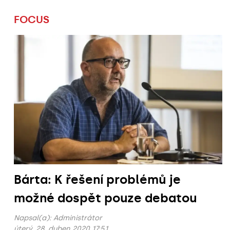
FOCUS
Bárta: K řešení problémů je
možné dospět pouze debatou
Napsal(a):
Administrátor
úterý, 28. duben 2020 17:51