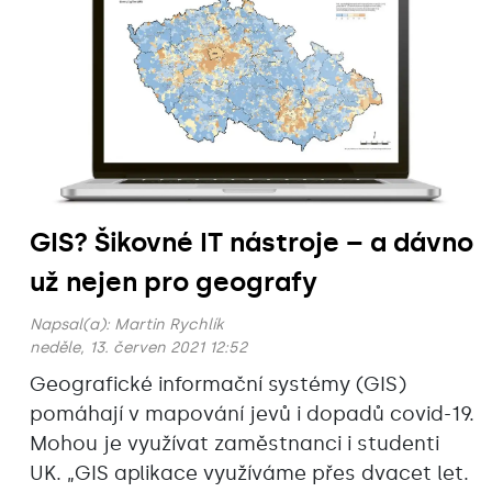
GIS? Šikovné IT nástroje – a dávno
už nejen pro geografy
Napsal(a):
Martin Rychlík
neděle, 13. červen 2021 12:52
Geografické informační systémy (GIS)
pomáhají v mapování jevů i dopadů covid-19.
Mohou je využívat zaměstnanci i studenti
UK. „GIS aplikace využíváme přes dvacet let.