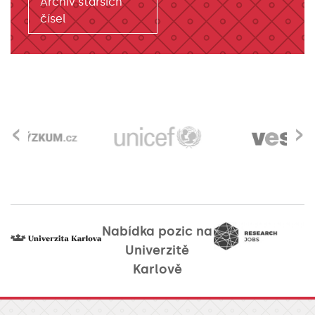
Archiv starších
čísel
‹
›
Nabídka pozic na
Univerzitě
Karlově