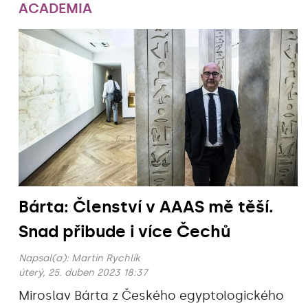
ACADEMIA
Bárta: Členství v AAAS mě těší.
Snad přibude i více Čechů
Napsal(a):
Martin Rychlík
úterý, 25. duben 2023 18:37
Miroslav Bárta z Českého egyptologického