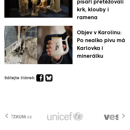
písaři přetěžovali
krk, klouby i
ramena
Objev v Karolinu:
Po nealko pivu má
Karlovka i
minerálku
Sdílejte článek:
‹
›