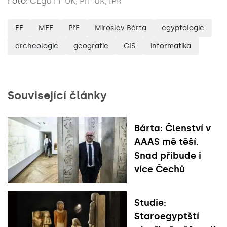
Foto:
ČEgÚ FF UK, PřF UK, IPR
FF
MFF
PřF
Miroslav Bárta
egyptologie
archeologie
geografie
GIS
informatika
Související články
Bárta: Členství v
AAAS mě těší.
Snad přibude i
více Čechů
Studie:
Staroegyptští