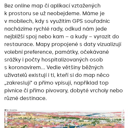
Bez online map či aplikací vztažených
k prostoru se už neobejdeme. Máme je
v mobilech, kdy s využitím GPS souřadnic
nacházíme rychlé rady, odkud nám jede
nejbližší spoj nebo kam – a kudy – vyrazit do
restaurace. Mapy propojené s daty vizualizují
volební preference, památky, očekávané
srážky i počty hospitalizovaných osob
s koronavirem... Vedle většiny běžných
uživatelů existují i ti, kteří si do map něco
„zakreslují“ a přímo vpisují, například top
pivnice či přímo pivovary, dobyté vrcholy nebo
různé destinace.