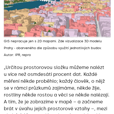
GIS nepracuje jen s 2D mapami. Zde vizualizace 3D modelu
Prahy - obarveného dle způsobu využití jednotlivých budov.
Autor: IPR, repro
„Určitou prostorovou složku můžeme nalézt
u více než osmdesáti procent dat. Každé
měření někde proběhlo; každý člověk, o nějž
se v rámci průzkumů zajímáme, někde žije,
rostliny někde rostou a věci se někde nalézají.
A tím, že je zobrazíme v mapě – a začneme
brát v úvahu jejich prostorové vztahy –, mezi