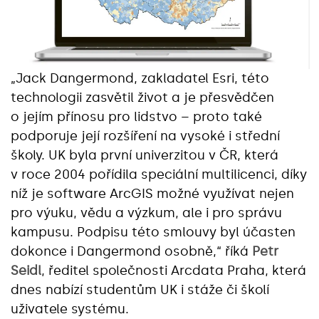
„Jack Dangermond, zakladatel Esri, této
technologii zasvětil život a je přesvědčen
o jejím přínosu pro lidstvo – proto také
podporuje její rozšíření na vysoké i střední
školy. UK byla první univerzitou v ČR, která
v roce 2004 pořídila speciální multilicenci, díky
níž je software ArcGIS možné využívat nejen
pro výuku, vědu a výzkum, ale i pro správu
kampusu. Podpisu této smlouvy byl účasten
dokonce i Dangermond osobně,“ říká
Petr
Seidl
, ředitel společnosti Arcdata Praha, která
dnes nabízí studentům UK i stáže či školí
uživatele systému.