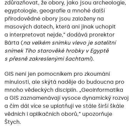
zdůrazňovat, že obory, jako jsou archeologie,
egyptologie, geografie a mnohé další
přírodovědné obory jsou založeny na
masových datech, která ani jinak uchopit
a interpretovat nejde,“ dodává prorektor
Bárta (
na velkém snímku vlevo je satelitní
snímek Tiho starověké hrobky v Egyptě
s přesně zakreslenými šachtami
).
GIS není jen pomocníkem pro zkoumání
minulosti, ale skýtá naděje do budoucna pro
mnoho vědeckých disciplín. „Geoinformatika
a GIS zaznamenávají vysoce dynamický rozvoj
a čím dál více se uplatňují ve stále širší škále
vědních i aplikačních oborů,“ upozorňuje
Štych.