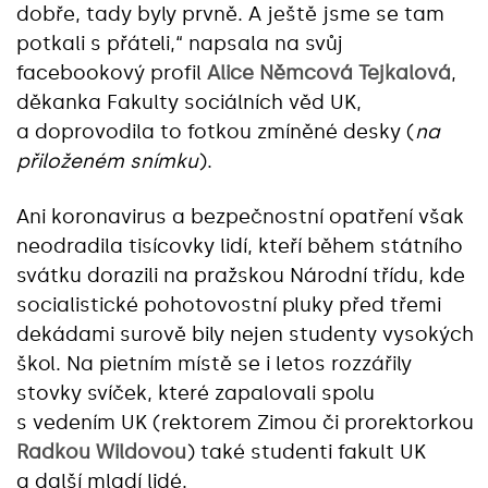
dobře, tady byly prvně. A ještě jsme se tam
potkali s přáteli,“ napsala na svůj
facebookový profil
Alice Němcová Tejkalová
,
děkanka Fakulty sociálních věd UK,
a doprovodila to fotkou zmíněné desky (
na
přiloženém snímku
).
Ani koronavirus a bezpečnostní opatření však
neodradila tisícovky lidí, kteří během státního
svátku dorazili na pražskou Národní třídu, kde
socialistické pohotovostní pluky před třemi
dekádami surově bily nejen studenty vysokých
škol. Na pietním místě se i letos rozzářily
stovky svíček, které zapalovali spolu
s vedením UK (rektorem Zimou či prorektorkou
Radkou Wildovou
) také studenti fakult UK
a další mladí lidé.