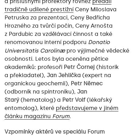
a příslušnými prorektory rovněž
předali
tradičně udílené prestižní
Ceny Miloslava
Petruska za prezentaci, Ceny Bedřicha
Hrozného za tvůrčí počin, Ceny Arnošta
z Pardubic za vzdělávací činnost a také
renomovanou interní podporu
Donatio
æ
Universitatis Carolin
pro výjimečné vědecké
osobnosti. Letos byla oceněna pětice
akademiků: profesoři
Petr Čornej
(historik
a překladatel),
Jan Jehlička
(expert na
organickou geochemii),
Petr Němec
(odborník na spintroniku),
Jan
Starý
(hematolog) a
Petr Volf
(lékařský
entomolog), které
představujeme v jiném
článku magazínu
Forum
.
Vzpomínky aktérů ve speciálu Forum