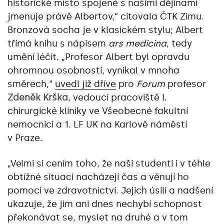
historické místo spojené s našimi dějinami
jmenuje právě Albertov,“ citovala ČTK Zimu.
Bronzová socha je v klasickém stylu; Albert
třímá knihu s nápisem
ars medicina
, tedy
umění léčit. „Profesor Albert byl opravdu
ohromnou osobností, vynikal v mnoha
směrech,“
uvedl již dříve
pro
Forum
profesor
Zdeněk Krška
, vedoucí pracoviště I.
chirurgické kliniky ve Všeobecné fakultní
nemocnici a 1. LF UK na Karlově náměstí
v Praze.
„Velmi si cením toho, že naši studenti i v téhle
obtížné situaci nacházejí čas a věnují ho
pomoci ve zdravotnictví. Jejich úsilí a nadšení
ukazuje, že jim ani dnes nechybí schopnost
překonávat se, myslet na druhé a v tom