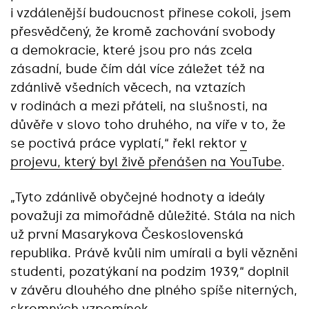
i vzdálenější budoucnost přinese cokoli, jsem
přesvědčený, že kromě zachování svobody
a demokracie, které jsou pro nás zcela
zásadní, bude čím dál více záležet též na
zdánlivě všedních věcech, na vztazích
v rodinách a mezi přáteli, na slušnosti, na
důvěře v slovo toho druhého, na víře v to, že
se poctivá práce vyplatí,“ řekl rektor
v
projevu, který byl živě přenášen na YouTube
.
„Tyto zdánlivě obyčejné hodnoty a ideály
považuji za mimořádně důležité. Stála na nich
už první Masarykova Československá
republika. Právě kvůli nim umírali a byli vězněni
studenti, pozatýkaní na podzim 1939,“ doplnil
v závěru dlouhého dne plného spíše niterných,
skromných vzpomínek.