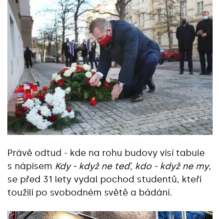
Právě odtud - kde na rohu budovy visí tabule
s nápisem
Kdy - když ne teď, kdo - když ne my
,
se před 31 lety vydal pochod studentů, kteří
toužili po svobodném světě a bádání.