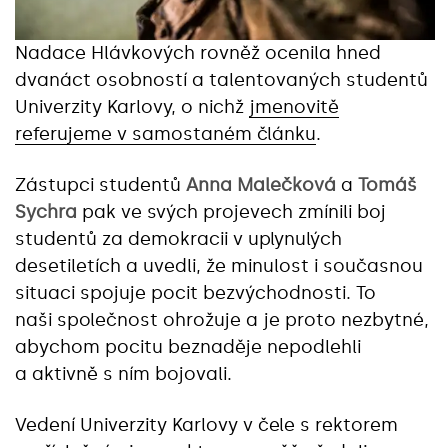
Nadace Hlávkových rovněž ocenila hned
dvanáct osobností a talentovaných studentů
Univerzity Karlovy, o nichž
jmenovitě
referujeme v samostaném článku
.
Zástupci studentů
Anna Malečková
a
Tomáš
Sychra
pak ve svých projevech zmínili boj
studentů za demokracii v uplynulých
desetiletích a uvedli, že minulost i současnou
situaci spojuje pocit bezvýchodnosti. To
naši společnost ohrožuje a je proto nezbytné,
abychom pocitu beznaděje nepodlehli
a aktivně s ním bojovali.
Vedení Univerzity Karlovy v čele s rektorem