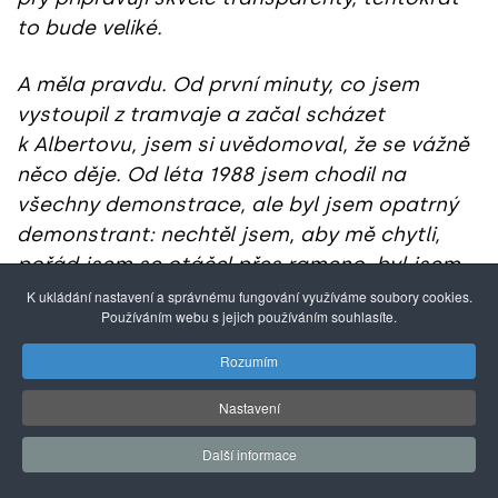
to bude veliké.
A měla pravdu. Od první minuty, co jsem
vystoupil z tramvaje a začal scházet
k Albertovu, jsem si uvědomoval, že se vážně
něco děje. Od léta 1988 jsem chodil na
všechny demonstrace, ale byl jsem opatrný
demonstrant: nechtěl jsem, aby mě chytli,
pořád jsem se otáčel přes rameno, byl jsem
připraven utíkat. Tohle bylo jiné. Triumfální
K ukládání nastavení a správnému fungování využíváme soubory cookies.
Používáním webu s jejich používáním souhlasíte.
nálada zachvátila celý obrovský dav lidí
a vůbec nás nenapadlo, že by proti
Rozumím
studentům právě 17. listopadu někdo zasáhl.
Nastavení
Atmosféra byla otevřená, od začátku se
skandovala hesla na podporu Charty, vybavuji
Další informace
si transparenty „Kdo, ne-li my, kdy, ne-li dnes“