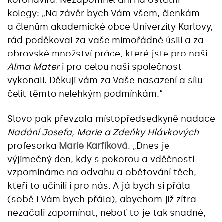
koronaviru. Nezapomněl ani na ostatní
kolegy:
„
Na závěr bych Vám všem, členkám
a členům akademické obce Univerzity Karlovy,
rád poděkoval za vaše mimořádné úsilí a za
obrovské množství práce, které jste pro naši
Alma Mater
i pro celou naši společnost
vykonali. Děkuji vám za Vaše nasazení a sílu
čelit těmto nelehkým podmínkám.
“
Slovo pak převzala místopředsedkyně nadace
Nadání
Josefa, Marie a Zdeňky Hlávkových
profesorka
Marie Karfíková
.
„
Dnes je
výjimečný den, kdy s pokorou a vděčností
vzpomínáme na odvahu a obětování těch,
kteří to učinili i pro nás. A já bych si přála
(sobě i Vám bych přála), abychom již zítra
nezačali zapomínat, neboť to je tak snadné,