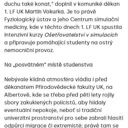
duchu také konat,“ doplnil v komuniké děkan
1. LF UK
Martin Vokurka
. Je to právě
Fyziologický ústav a jeho Centrum simulační
medicíny, kde v těchto dnech 1. LF UK spustila
intenzivní kurzy
Ošetřovatelství v simulacích
a připravuje pomáhající studenty na ostrý
nemocniční provoz.
Na „posvátném“ místě studenstva
Nebývale klidná atmosféra vládla i před
děkanátem Přírodovědecké fakulty UK, na
Albertově, kde se třeba před pěti lety rojily
sbory zakuklených policistů, aby hlídaly
eventuální nepokoje, neboť si tradiční
univerzitní prostranství pro sebe zabrali hlasití
odpůrci migrace či extremisté; právě tam se