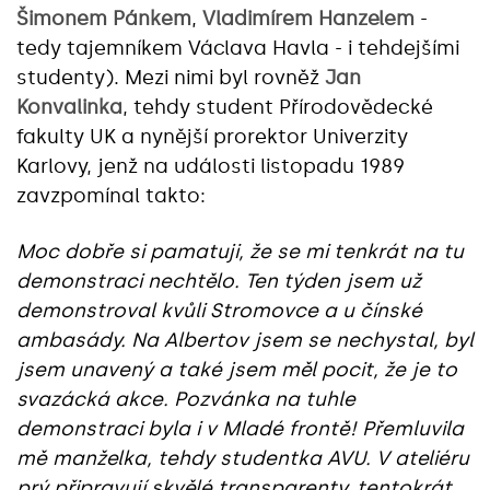
Šimonem Pánkem
,
Vladimírem Hanzelem
-
tedy tajemníkem Václava Havla - i tehdejšími
studenty). Mezi nimi byl rovněž
Jan
Konvalinka
, tehdy student Přírodovědecké
fakulty UK a nynější prorektor Univerzity
Karlovy, jenž na události listopadu 1989
zavzpomínal takto:
Moc dobře si pamatuji, že se mi tenkrát na tu
demonstraci nechtělo. Ten týden jsem už
demonstroval kvůli Stromovce a u čínské
ambasády. Na Albertov jsem se nechystal, byl
jsem unavený a také jsem měl pocit, že je to
svazácká akce. Pozvánka na tuhle
demonstraci byla i v Mladé frontě! Přemluvila
mě manželka, tehdy studentka AVU. V ateliéru
prý připravují skvělé transparenty, tentokrát