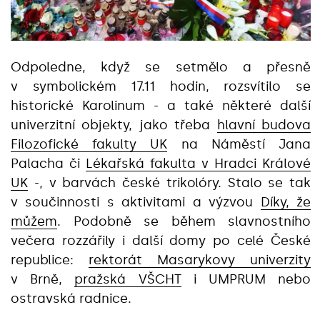
Odpoledne, když se setmělo a přesně
v symbolickém 17.11 hodin, rozsvítilo se
historické Karolinum - a také některé další
univerzitní objekty, jako třeba
hlavní budova
Filozofické fakulty UK
na Náměstí Jana
Palacha či
Lékařská fakulta v Hradci Králové
UK
-, v barvách české trikolóry. Stalo se tak
v součinnosti s aktivitami a výzvou
Díky, že
můžem
. Podobně se během slavnostního
večera rozzářily i další domy po celé České
republice:
rektorát Masarykovy univerzity
v Brně,
pražská VŠCHT
i UMPRUM nebo
ostravská radnice.