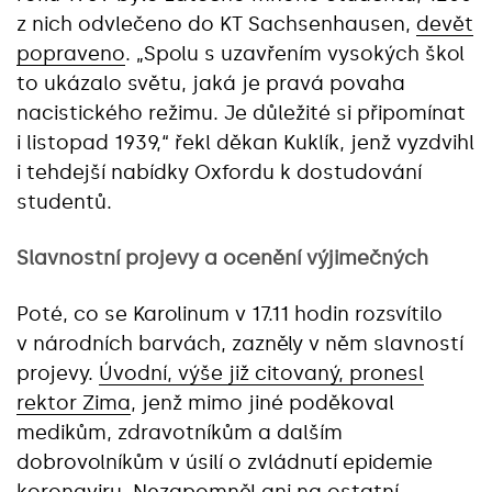
z nich odvlečeno do KT Sachsenhausen,
devět
popraveno
. „Spolu s uzavřením vysokých škol
to ukázalo světu, jaká je pravá povaha
nacistického režimu. Je důležité si připomínat
i listopad 1939,“ řekl děkan Kuklík, jenž vyzdvihl
i tehdejší nabídky Oxfordu k dostudování
studentů.
Slavnostní projevy a ocenění výjimečných
Poté, co se Karolinum v 17.11 hodin rozsvítilo
v národních barvách, zazněly v něm slavností
projevy.
Úvodní, výše již citovaný, pronesl
rektor Zima
, jenž mimo jiné poděkoval
medikům, zdravotníkům a dalším
dobrovolníkům v úsilí o zvládnutí epidemie