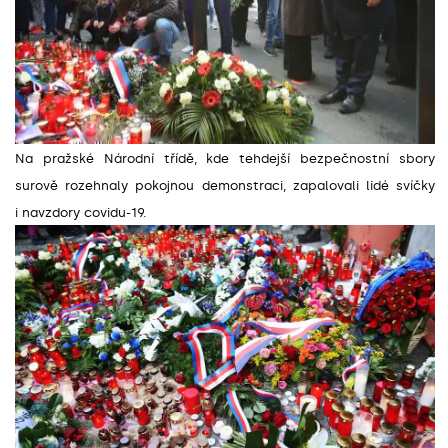
Na pražské Národní třídě, kde tehdejší bezpečnostní sbory
surově rozehnaly pokojnou demonstraci, zapalovali lidé svíčky
i navzdory covidu-19.