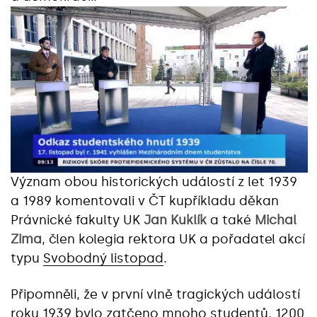
Význam obou historických událostí z let 1939
a 1989 komentovali v ČT kupříkladu děkan
Právnické fakulty UK
Jan Kuklík
a také
Michal
Zima
, člen kolegia rektora UK a pořadatel akcí
typu
Svobodný listopad
.
Připomněli, že v
první vlně tragických událostí
roku 1939 bylo zatčeno mnoho studentů, 1200