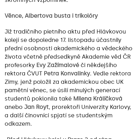
Věnce, Albertova busta i trikolóry
Již tradičního pietního aktu před Hlávkovou
kolejí se dopoledne 17. listopadu účastnily
přední osobnosti akademického a vědeckého
života včetně předsedkyně Akademie věd ČR
profesorky
Evy Zažímalové
či někdejšího
rektora ČVUT
Petra Konvalinky
. Vedle rektora
Zimy, jenž položil za akademickou obec UK
pamětní věnec, se úsilí minulých generací
studentů poklonila také
Milena Králíčková
anebo
Jan Royt
, prorektoři Univerzity Karlovy,
a další činovníci spjatí se studentským
odkazem.