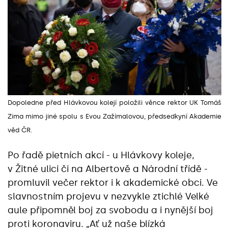
Dopoledne před Hlávkovou kolejí položili věnce rektor UK Tomáš
Zima mimo jiné spolu s Evou Zažímalovou, předsedkyní Akademie
věd ČR.
Po řadě pietních akcí - u Hlávkovy koleje,
v Žitné ulici či na Albertově a Národní třídě -
promluvil večer rektor i k akademické obci. Ve
slavnostním projevu v nezvykle ztichlé Velké
aule připomněl boj za svobodu a i nynější boj
proti koronaviru. „Ať už naše blízká