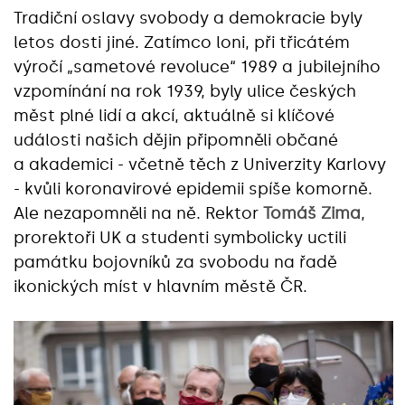
Tradiční oslavy svobody a demokracie byly
letos dosti jiné. Zatímco loni, při třicátém
výročí „sametové revoluce“ 1989 a jubilejního
vzpomínání na rok 1939, byly ulice českých
měst plné lidí a akcí, aktuálně si klíčové
události našich dějin připomněli občané
a akademici - včetně těch z Univerzity Karlovy
- kvůli koronavirové epidemii spíše komorně.
Ale nezapomněli na ně. Rektor
Tomáš Zima
,
prorektoři UK a studenti symbolicky uctili
památku bojovníků za svobodu na řadě
ikonických míst v hlavním městě ČR.