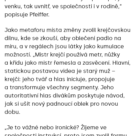
venku, tak uvnitř, ve společnosti i v rodině,“
popisuje Pfeiffer.
Jako metaforu místa změny zvolil krejčovskou
dílnu, kde se zkouší, aby oblečení padlo na
míru, a v regálech jsou látky jako kumulace
možností. „Mistr krejčí používá metr, nůžky
a křídu jako mistr řemesla a zasvěcení. Hlavní,
statickou postavou videa je starý muž –
krejčí: jeho tvář a hlas iniciuje, propojuje
a transformuje všechny segmenty. Jeho
autoritativní hlas divákům poskytuje návod,
jak si ušít nový padnoucí oblek pro novou
dobu.
„Je to vážné nebo ironické? Žijeme ve
společnosti instrukcí, proto jsem zvolil formu