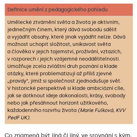
Definice umění z pedagogického pohledu
Umělecké ztvárnění světa a života je aktivním,
jedinečným činem, který dává svobodu sdělit
a vyjádřit obsahy, které jinak vyjádřit nelze. Dává
možnost uchopit složitost, unikavost světa
a člověka v jejich tajemství, prožívání, vztazích,
v rozporech i jejich vzájemné neoddělitelnosti.
Umožňuje zcela zvláštní druh poznání a klade
otázky, které problematizují až příliš zjevné
„pravdy“, jimiž si společnost zjednodušuje svět.
V historické perspektivě si klade ambiciózní cíle,
jak se dotknout ideje dokonalosti, krásy, svobody
nebo jak přesáhnout horizont užitkového,
každodenního rozvrhu života
(Marie Fulková, KVV
PedF UK)
.
Co znamená být jiná či jiný, ve srovnání s kým,