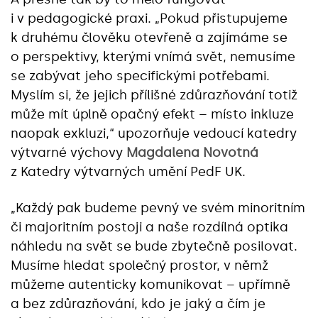
i v pedagogické praxi. „Pokud přistupujeme
k druhému člověku otevřeně a zajímáme se
o perspektivy, kterými vnímá svět, nemusíme
se zabývat jeho specifickými potřebami.
Myslím si, že jejich přílišné zdůrazňování totiž
může mít úplně opačný efekt – místo inkluze
naopak exkluzi,“ upozorňuje vedoucí katedry
výtvarné výchovy
Magdalena Novotná
z Katedry výtvarných umění PedF UK.
„Každý pak budeme pevný ve svém minoritním
či majoritním postoji a naše rozdílná optika
náhledu na svět se bude zbytečně posilovat.
Musíme hledat společný prostor, v němž
můžeme autenticky komunikovat – upřímně
a bez zdůrazňování, kdo je jaký a čím je