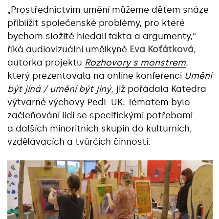
„Prostřednictvím umění můžeme dětem snáze
přiblížit společenské problémy, pro které
bychom složitě hledali fakta a argumenty,“
říká audiovizuální umělkyně
Eva Koťátková
,
autorka projektu
Rozhovory s monstrem
,
který prezentovala na online konferenci
Umění
být jiná / umění být jiný
, již pořádala Katedra
výtvarné výchovy PedF UK. Tématem bylo
začleňování lidí se specifickými potřebami
a dalších minoritních skupin do kulturních,
vzdělávacích a tvůrčích činností.