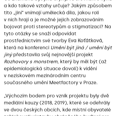
a kdo takové vztahy určuje? Jakým způsobem
tito „jiní“ vnímají umělecká díla, jakou roli
v nich hrají a je možné jejich zobrazováním
bojovat proti stereotypům a stigmatizaci? Na
tyto otázky se snaží odpovídat
prostřednictvím své tvorby
Eva Koťátková
,
která na konferenci
Umění být jiná / umění být
jiný
představila svůj nejnovější projekt
Rozhovory s monstrem
, který by měl být (až
epidemiologická situace dovolí) k vidění
v neziskovém mezinárodním centru
současného umění Meetfactory v Praze.
„Výchozím bodem pro vznik projektu byly dvě
mediální kauzy (2018, 2019), které se odehrály
ve dvou českých obcích, kde místní obyvatelé