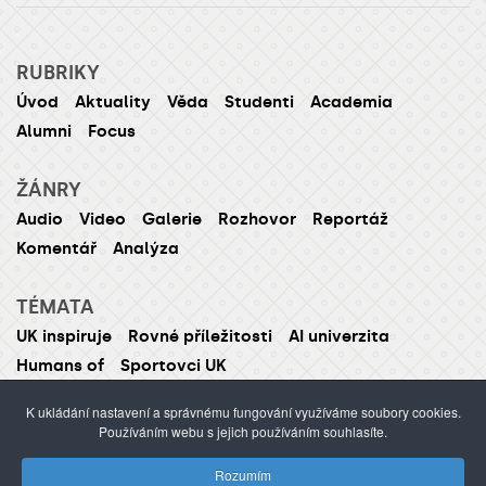
RUBRIKY
Úvod
Aktuality
Věda
Studenti
Academia
Alumni
Focus
ŽÁNRY
Audio
Video
Galerie
Rozhovor
Reportáž
Komentář
Analýza
TÉMATA
UK inspiruje
Rovné příležitosti
AI univerzita
Humans of
Sportovci UK
K ukládání nastavení a správnému fungování využíváme soubory cookies.
Používáním webu s jejich používáním souhlasíte.
ISSN 1214-5726 (tištěná verze ISSN 1211-1724)
Rozumím