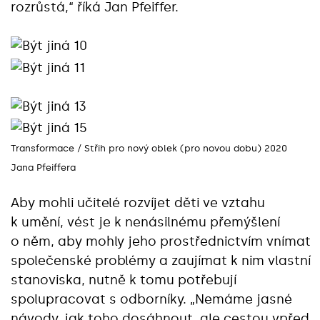
rozrůstá,“ říká Jan Pfeiffer.
Transformace / Střih pro nový oblek (pro novou dobu) 2020
Jana Pfeiffera
Aby mohli učitelé rozvíjet děti ve vztahu
k umění, vést je k nenásilnému přemýšlení
o něm, aby mohly jeho prostřednictvím vnímat
společenské problémy a zaujímat k nim vlastní
stanoviska, nutně k tomu potřebují
spolupracovat s odborníky. „Nemáme jasné
návody, jak toho dosáhnout, ale cestou vpřed