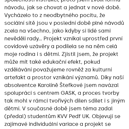
návodu, jak se chovat a jednat v nové době.
Vycházelo to z neodbytného pocitu, že
sociální sítě jsou v poslední době plné návodů
zcela na všechno, jako kdyby si lidé sami
nevěděli rady… Projekt vznikal uprostřed první
covidové uzávěry a podílela se na něm celá
moje rodina i s dětmi. Zjistil jsem, že projekt
může mít také edukační efekt, pokud
vzdělávání považujeme rovněž za kulturní
artefakt a prostor vznikání významů. Díky naší
absolventce Karolíně Štefkové jsem navázal
spolupráci s centrem GASK, a proces tvorby
tak mohl v rámci tvořivých dílen sdílet i s jiným
dětmi. V současné době jsem téma zadal
(předal) studentům KVV Pedf UK. Objevují se
zajímavé individuální variace a projekt se