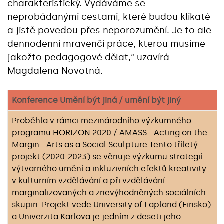
charakteristický. Vydáváme se
neprobádanými cestami, které budou klikaté
a jistě povedou přes neporozumění. Je to ale
dennodenní mravenčí práce, kterou musíme
jakožto pedagogové dělat,“ uzavírá
Magdalena Novotná.
Konference Umění být jiná / umění být jiný
Proběhla v rámci mezinárodního výzkumného
programu
HORIZON 2020 / AMASS - Acting on the
Margin - Arts as a Social Sculpture
.Tento tříletý
projekt (2020-2023) se věnuje výzkumu strategií
výtvarného umění a inkluzivních efektů kreativity
v kulturním vzdělávání a při vzdělávání
marginalizovaných a znevýhodněných sociálních
skupin. Projekt vede University of Lapland (Finsko)
a Univerzita Karlova je jedním z deseti jeho