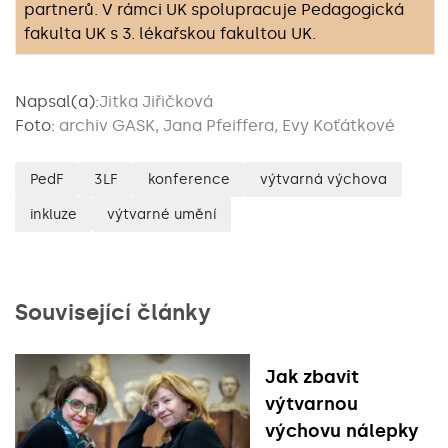
partnerů. V rámci UK spolupracuje Pedagogická
fakulta UK s 3. lékařskou fakultou UK.
Napsal(a):
Jitka Jiřičková
Foto:
archiv GASK, Jana Pfeiffera, Evy Koťátkové
PedF
3LF
konference
výtvarná výchova
inkluze
výtvarné umění
Související články
Jak zbavit
výtvarnou
výchovu nálepky