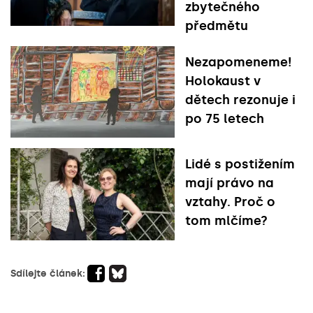
zbytečného
předmětu
Nezapomeneme!
Holokaust v
dětech rezonuje i
po 75 letech
Lidé s postižením
mají právo na
vztahy. Proč o
tom mlčíme?
Sdílejte článek: