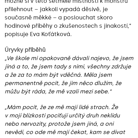
možné si v této setmělé místnosti k monstru
přilehnout – jakkoli vypadá děsivě, je
současně měkké – a poslouchat skoro
hodinové příběhy o zkušenostech s jinakostí,“
popisuje Eva Koťátková.
Úryvky příběhů
„Ve škole mi opakovaně dávali najevo, že jsem
jiná a to, že jsem tady s nimi, všechny zdržuje
a že za to mám být vděčná. Měla jsem
permanentně pocit, že jim něco dlužím, že
můžu být ráda, že mě vzali mezi sebe.“
„Mám pocit, že ze mě mají lidé strach. Že
v mojí blízkosti pociťují určitý druh neklidu
nebo nervozity, protože jsem jiná, a oni
nevědí, co ode mě mají čekat, kam se dívat