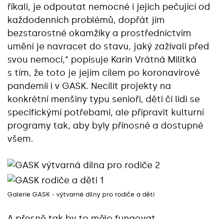
říkali, je odpoutat nemocné i jejich pečující od
každodenních problémů, dopřát jim
bezstarostné okamžiky a prostřednictvím
umění je navracet do stavu, jaký zažívali před
svou nemocí,“ popisuje Karin Vrátná Militká
s tím, že toto je jejím cílem po koronavirové
pandemii i v GASK. Necílit projekty na
konkrétní menšiny typu senioři, děti či lidi se
specifickými potřebami, ale připravit kulturní
programy tak, aby byly přínosné a dostupné
všem.
Galerie GASK - výtvarné dílny pro rodiče a děti
A přesně tak by to mělo fungovat