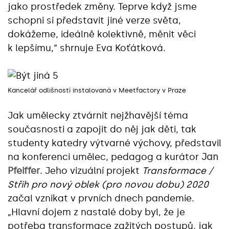
jako prostředek změny. Teprve když jsme
schopni si představit jiné verze světa,
dokážeme, ideálně kolektivně, měnit věci
k lepšímu,“ shrnuje Eva Koťátková.
Kancelář odlišností instalovaná v Meetfactory v Praze
Jak umělecky ztvárnit nejžhavější téma
současnosti a zapojit do něj jak děti, tak
studenty katedry výtvarné výchovy, představil
na konferenci umělec, pedagog a kurátor
Jan
Pfeiffer
. Jeho vizuální projekt
Transformace /
Střih pro nový oblek (pro novou dobu) 2020
začal vznikat v prvních dnech pandemie.
„Hlavní dojem z nastalé doby byl, že je
potřeba transformace zažitých postupů, jak