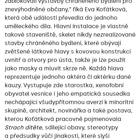
zablokovali výstavby chráněného bydlení pro
znevýhodněné občany,“ říká Eva Koťátková,
která obě události převedla do jednoho
uměleckého díla. Hlavní instalace je vlastně
takové staveniště, skelet nikdy nezrealizované
stavby chráněného bydlení, které obývají
zvětšené látkové hlavy s kovovou konstrukcí
uvnitř a otvory pro ústa, takže je lze použít
jako masky a mluvit skrze ně. Každá hlava
reprezentuje jednoho aktéra či aktérku dané
kauzy. Vystupuje zde starostka, xenofobní
obyvatel vesnice i jeho empatická sousedka
nechápající všudypřítomnou averzi k minoritní
skupině, architekt, novinářka a také postava,
kterou Koťátková pracovně pojmenovala
Strach dítěte
, sdílející obavy, stereotypy
a předsudky vůči jinakosti, které slyší