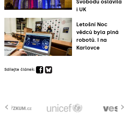
Svobodu oslavila
i UK
Letošní Noc
vědců byla plná
robotů. I na
Karlovce
Sdílejte článek:
‹
›