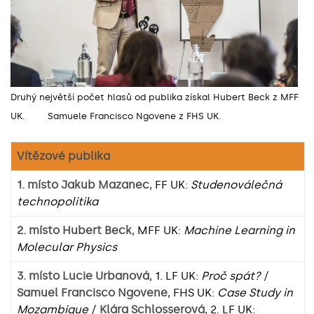
Druhý největší počet hlasů od publika získal Hubert Beck z MFF
UK. Samuele Francisco Ngovene z FHS UK.
Vítězové publika
1. místo Jakub Mazanec
, FF UK:
Studenoválečná
technopolitika
2. místo Hubert Beck
, MFF UK:
Machine Learning in
Molecular Physics
3. místo Lucie Urbanová
, 1. LF UK:
Proč spát?
/
Samuel Francisco Ngovene
, FHS UK:
Case Study in
Mozambique
/
Klára Schlosserová
, 2. LF UK: