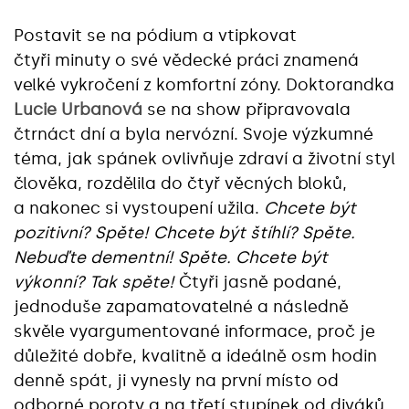
Postavit se na pódium a vtipkovat
čtyři minuty o své vědecké práci znamená
velké vykročení z komfortní zóny. Doktorandka
Lucie Urbanová
se na show připravovala
čtrnáct dní a byla nervózní. Svoje výzkumné
téma, jak spánek ovlivňuje zdraví a životní styl
člověka, rozdělila do čtyř věcných bloků,
a nakonec si vystoupení užila.
Chcete být
pozitivní? Spěte! Chcete být štíhlí? Spěte.
Nebuďte dementní! Spěte. Chcete být
výkonní? Tak spěte!
Čtyři jasně podané,
jednoduše zapamatovatelné a následně
skvěle vyargumentované informace, proč je
důležité dobře, kvalitně a ideálně osm hodin
denně spát, ji vynesly na první místo od
odborné poroty a na třetí stupínek od diváků.