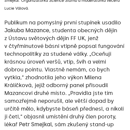
Smejkal. Organizátorka
Science Slamu
a moderátorka večera
Lucie Válová.
Publikum na pomyslný první stupínek usadilo
Jakuba Mazance
, studenta obecných dějin
z Ústavu světových dějin FF UK, jenž
v čtyřminutové básni vtipně popsal fungování
technopolitiky za studené války. „Oceňuji
krásnou úroveň veršů, vtip, švih a velmi
dobrou pointu. Vlastně nemám, co bych
vytkla,“ zhodnotila jeho výkon Milena
Králíčková, jejíž odborný panel přisoudil
Mazancovi druhé místo. „Pravidla jste tím
samozřejmě neporušil, ale větší dopad by
určitě mělo, kdybyste báseň přednesl, a nikoli
ji četl,“ objasnil umístění druhý člen poroty,
lékař
Petr Smejkal
, sám zkušený stand-up