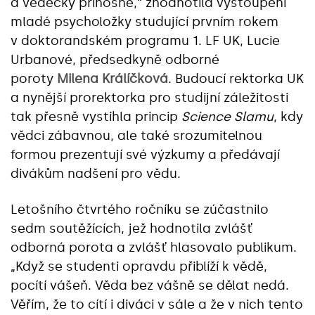
a vědecky přínosné,“ zhodnotila vystoupení
mladé psycholožky studující prvním rokem
v doktorandském programu 1. LF UK, Lucie
Urbanové, předsedkyně odborné
poroty
Milena Králíčková
. Budoucí rektorka UK
a nynější prorektorka pro studijní záležitosti
tak přesně vystihla princip
Science Slamu
, kdy
vědci zábavnou, ale také srozumitelnou
formou prezentují své výzkumy a předávají
divákům nadšení pro vědu.
Letošního čtvrtého ročníku se zúčastnilo
sedm soutěžících, jež hodnotila zvlášť
odborná porota a zvlášť hlasovalo publikum.
„Když se studenti opravdu přiblíží k vědě,
pocítí vášeň. Věda bez vášně se dělat nedá.
Věřím, že to cítí i diváci v sále a že v nich tento