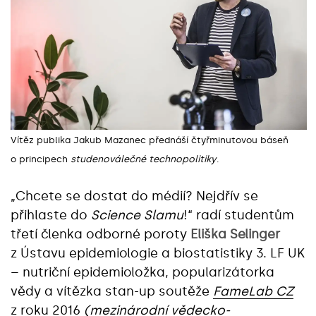
Vítěz publika Jakub Mazanec přednáší čtyřminutovou báseň
o principech
studenoválečné technopolitiky
.
„Chcete se dostat do médií? Nejdřív se
přihlaste do
Science Slamu
!“ radí studentům
třetí členka odborné poroty
Eliška Selinger
z Ústavu epidemiologie a biostatistiky 3. LF UK
– nutriční epidemioložka, popularizátorka
vědy a vítězka stan-up soutěže
FameLab CZ
z roku 2016
(mezinárodní vědecko-