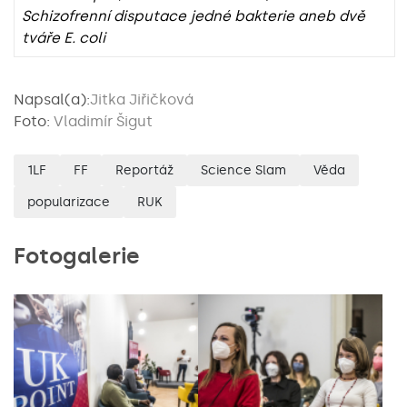
Schizofrenní disputace jedné bakterie aneb dvě
tváře E. coli
Napsal(a):
Jitka Jiřičková
Foto:
Vladimír Šigut
1LF
FF
Reportáž
Science Slam
Věda
popularizace
RUK
Fotogalerie