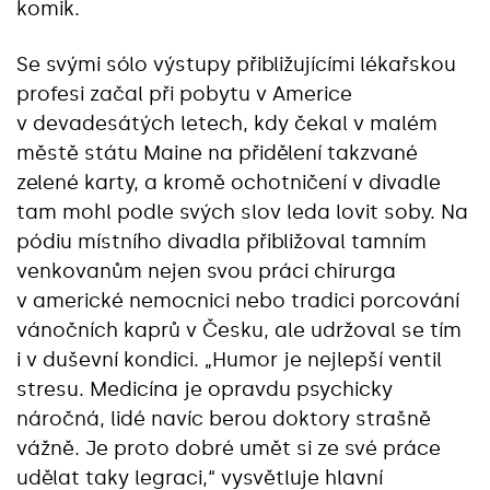
komik.
Se svými sólo výstupy přibližujícími lékařskou
profesi začal při pobytu v Americe
v devadesátých letech, kdy čekal v malém
městě státu Maine na přidělení takzvané
zelené karty, a kromě ochotničení v divadle
tam mohl podle svých slov leda lovit soby. Na
pódiu místního divadla přibližoval tamním
venkovanům nejen svou práci chirurga
v americké nemocnici nebo tradici porcování
vánočních kaprů v Česku, ale udržoval se tím
i v duševní kondici. „Humor je nejlepší ventil
stresu. Medicína je opravdu psychicky
náročná, lidé navíc berou doktory strašně
vážně. Je proto dobré umět si ze své práce
udělat taky legraci,“ vysvětluje hlavní