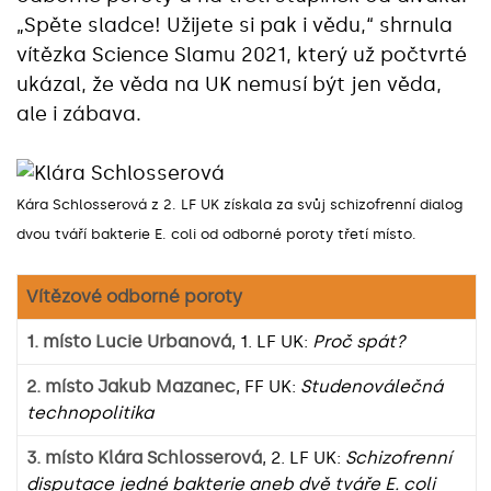
„Spěte sladce! Užijete si pak i vědu,“ shrnula
vítězka Science Slamu 2021, který už počtvrté
ukázal, že věda na UK nemusí být jen věda,
ale i zábava.
Kára Schlosserová z 2. LF UK získala za svůj schizofrenní dialog
dvou tváří bakterie E. coli od odborné poroty třetí místo.
Vítězové odborné poroty
1. místo
Lucie Urbanová
, 1. LF UK:
Proč spát?
2. místo
Jakub Mazanec
, FF UK:
Studenoválečná
technopolitika
3. místo
Klára Schlosserová
, 2. LF UK:
Schizofrenní
disputace jedné bakterie aneb dvě tváře E. coli