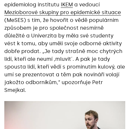
epidemiolog institutu
IKEM
a vedoucí
Mezioborové skupiny pro epidemické situace
(MeSES) s tím, že hovořit o vědě populárním
způsobem je pro společnost nesmírně
důležité a Univerzita by měla své studenty
vést k tomu, aby uměli svoje odborné aktivity
dobře prodat. „Je tady strašně moc chytrých
lidí, kteří ale neumí ,mluvit´. A pak je tady
spousta lidí, kteří vědí s prominutím kulový, ale
umí se prezentovat a těm pak novináři volají
jakožto odborníkům,“ upozorňuje Petr
Smejkal.