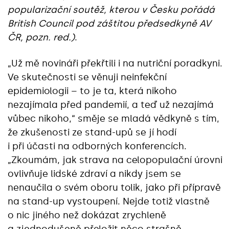
popularizační soutěž, kterou v Česku pořádá
British Council pod záštitou předsedkyně AV
ČR, pozn. red.)
.
„Už mě novináři překřtili i na nutriční poradkyni.
Ve skutečnosti se věnuji neinfekční
epidemiologii – to je ta, která nikoho
nezajímala před pandemií, a teď už nezajímá
vůbec nikoho,“ směje se mladá vědkyně s tím,
že zkušenosti ze stand-upů se jí hodí
i při účasti na odborných konferencích.
„Zkoumám, jak strava na celopopulační úrovni
ovlivňuje lidské zdraví a nikdy jsem se
nenaučila o svém oboru tolik, jako při přípravě
na stand-up vystoupení. Nejde totiž vlastně
o nic jiného než dokázat zrychleně
a zjednodušeně přeložit něco strašně