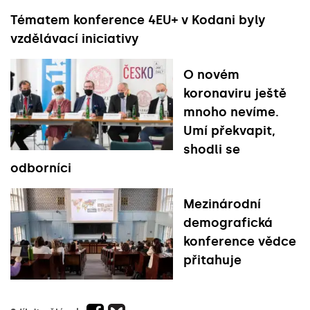
Tématem konference 4EU+ v Kodani byly
vzdělávací iniciativy
O novém
koronaviru ještě
mnoho nevíme.
Umí překvapit,
shodli se
odborníci
Mezinárodní
demografická
konference vědce
přitahuje