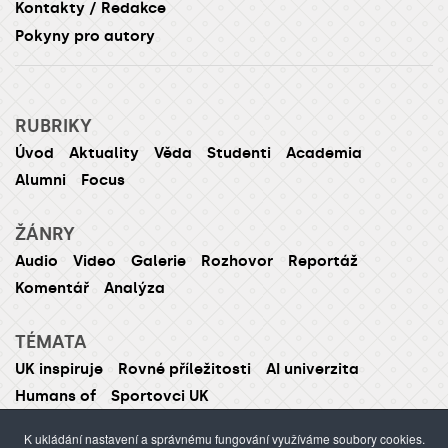
Kontakty / Redakce
Pokyny pro autory
RUBRIKY
Úvod
Aktuality
Věda
Studenti
Academia
Alumni
Focus
ŽÁNRY
Audio
Video
Galerie
Rozhovor
Reportáž
Komentář
Analýza
TÉMATA
UK inspiruje
Rovné příležitosti
AI univerzita
Humans of
Sportovci UK
K ukládání nastavení a správnému fungování využíváme soubory cookies.