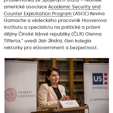
problematiku ze Spojených států – ředitele
americké asociace
Academic Security and
Counter Exploitation Program
(ASCE) Kevina
Gamache a vědeckého pracovník Hooverova
institutu a specialistu na politické a právní
dějiny Čínské lidové republiky (ČLR) Glenna
Tifferta,“ uvedl
Jan Jindra
, člen kolegia
rektorky pro eGovernment a bezpečnost.