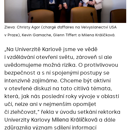
Zleva: Christy Agor (chargé d’affaires na Velvyslanectví USA
v Praze)
, Kevin Gamache, Glenn Tiffert a Milena Králíčková.
„Na Univerzitě Karlově jsme ve vědě
i vzdělávání otevřeni světu, zároveň si ale
uvědomujeme možná rizika. O protivlivovou
bezpečnost a s ní spojenými postupy se
intenzivně zajímáme. Chceme být aktivní
v otevřené diskuzi na tato citlivá témata,
která, jak nás poslední roky vývoje v oblasti
učí, nelze ani v nejmenším opomíjet
či zlehčovat,“ řekla v úvodu setkání rektorka
Univerzity Karlovy
Milena Králíčková
a dále
zdůraznila význam sdílení informací