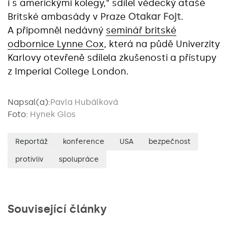
i s americkými kolegy,“ sdílel vědecký atašé
Britské ambasády v Praze
Otakar Fojt
.
A připomněl nedávný
seminář britské
odbornice Lynne Cox
, která na půdě Univerzity
Karlovy otevřeně sdílela zkušenosti a přístupy
z Imperial College London.
Napsal(a):
Pavla Hubálková
Foto:
Hynek Glos
Reportáž
konference
USA
bezpečnost
protivliv
spolupráce
Související články