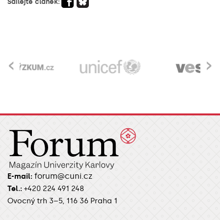
Sdílejte článek:
‹
›
forum@cuni.cz
E-mail:
Tel.:
+420 224 491 248
Ovocný trh 3–5, 116 36 Praha 1