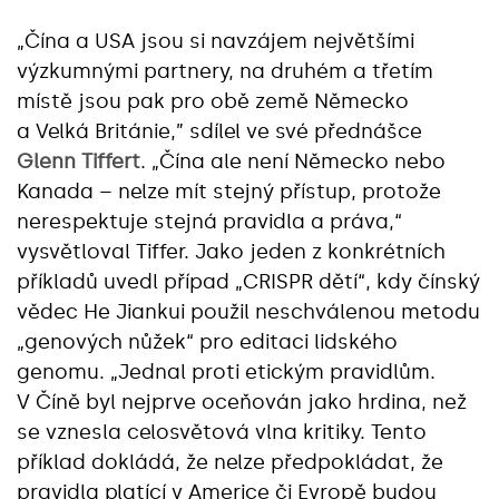
„Čína a USA jsou si navzájem největšími
výzkumnými partnery, na druhém a třetím
místě jsou pak pro obě země Německo
a Velká Británie,” sdílel ve své přednášce
Glenn Tiffert
. „Čína ale není Německo nebo
Kanada – nelze mít stejný přístup, protože
nerespektuje stejná pravidla a práva,“
vysvětloval Tiffer. Jako jeden z konkrétních
příkladů uvedl případ „CRISPR dětí“, kdy čínský
vědec He Jiankui použil neschválenou metodu
„genových nůžek“ pro editaci lidského
genomu. „Jednal proti etickým pravidlům.
V Číně byl nejprve oceňován jako hrdina, než
se vznesla celosvětová vlna kritiky. Tento
příklad dokládá, že nelze předpokládat, že
pravidla platící v Americe či Evropě budou