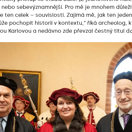
ší nebo sebevýznamnější. Pro mě je mnohem důleži
e ten celek – souvislosti. Zajímá mě, jak ten jede
e pochopit historii v kontextu,“ říká archeolog,
itou Karlovou a nedávno zde převzal čestný titul d