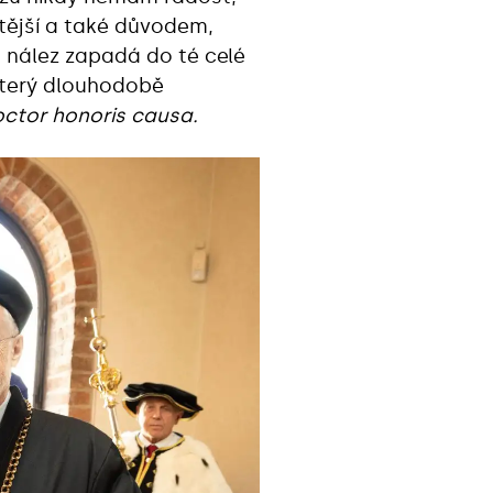
tější a také důvodem,
n nález zapadá do té celé
 který dlouhodobě
octor honoris causa.