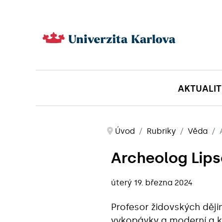
AKTUALIT
Úvod
Rubriky
Věda
Archeolog Lips
úterý 19. března 2024
Profesor židovských ději
vykopávky a moderní a kr