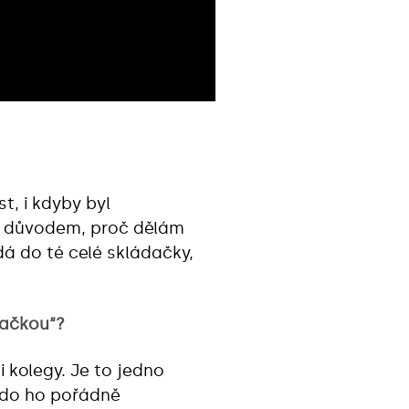
t, i kdyby byl
ké důvodem, proč dělám
dá do té celé skládačky,
dačkou“?
 kolegy. Je to jedno
ikdo ho pořádně