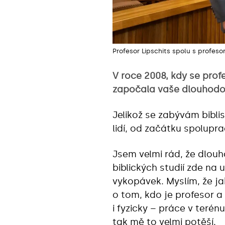
Profesor Lipschits spolu s profes
V roce 2008, kdy se prof
započala vaše dlouhodobá
Jelikož se zabývám biblis
lidí, od začátku spolupr
Jsem velmi rád, že dlou
biblických studií zde na 
vykopávek. Myslím, že j
o tom, kdo je profesor a
i fyzicky – práce v terén
tak mě to velmi potěší.