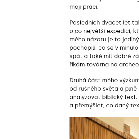
moji práci.
Posledních dvacet let t
o co největší expedici, k
mého názoru je to jedin
pochopili, co se v minulo
spát a také mít dobré zá
říkám továrna na archeol
Druhá část mého výzkumu
od rušného světa a plně
analyzovat biblický text.
a přemýšlet, co daný tex