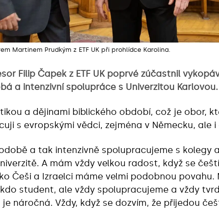
orem Martinem Prudkým z ETF UK při prohlídce Karolina.
esor Filip Čapek z ETF UK poprvé zúčastnil vykopá
 a intenzivní spolupráce s Univerzitou Karlovou. 
tikou a dějinami biblického období, což je obor, k
acuji s evropskými vědci, zejména v Německu, ale i
hodobě a tak intenzivně spolupracujeme s kolegy 
univerzitě. A mám vždy velkou radost, když se češt
ako Češi a Izraelci máme velmi podobnou povahu.
 kdo student, ale vždy spolupracujeme a vždy tvr
u je náročná. Vždy, když se dozvím, že přijedou če