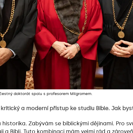
l čestný doktorát spolu s profesorem Milgromem.
 kritický a moderní přístup ke studiu Bible. Jak b
 historika. Zabývám se biblickými dějinami. Pro s
gii a Bibli. Tuto kombinaci mám velmi rád a zárove