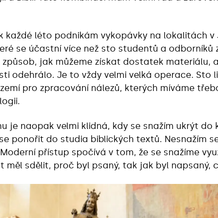
ak každé léto podnikám vykopávky na lokalitách v
teré se účastní více než sto studentů a odborníků 
ý způsob, jak můžeme získat dostatek materiálu,
sti odehrálo. Je to vždy velmi velká operace. Sto li
zemí pro zpracování nálezů, kterých míváme třeba
ogii.
 je naopak velmi klidná, kdy se snažím ukrýt do 
 se ponořit do studia biblických textů. Nesnažím
 Moderní přístup spočívá v tom, že se snažíme využ
t měl sdělit, proč byl psaný, tak jak byl napsaný