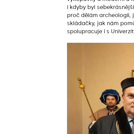
i kdyby byl sebekrásněj
proč dělám archeologii, j
skládačky, jak nám pomůž
spolupracuje i s Univerz