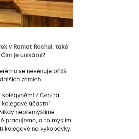
vek v Ramat Rachel, také
Čím je unikátní?
terému se nevěnuje příliš
 dalších zemích.
a kolegyněmi z Centra
í kolegové účastní
 Nikdy nepřemýšlíme
dě pracujeme, a to myslím
ští kolegové na vykopávky,