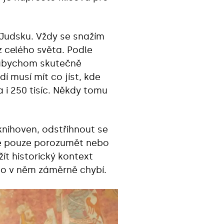
 Judsku. Vždy se snažím
z celého světa. Podle
 abychom skutečně
dí musí mít co jíst, kde
 i 250 tisíc. Někdy tomu
knihoven, odstřihnout se
 se pouze porozumět nebo
ít historický kontext
, co v něm záměrně chybí.