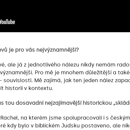
evů je pro vás nejvýznamnější?
, ale já z jednotlivého nálezu nikdy nemám rados
významnější. Pro mě je mnohem důležitější a ta
 – souvislosti. Mě zajímá, jak ten jeden nález zapa
historii v kontextu.
s tou dosavadní nejzajímavější historickou „sklá
 Rachel, na kterém jsme spolupracovali i s českými
teré kdy bylo v biblickém Judsku postaveno, ale n