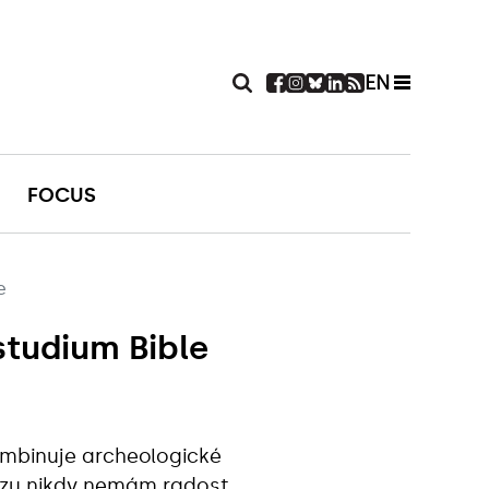
EN
FOCUS
e
studium Bible
kombinuje archeologické
lezu nikdy nemám radost,