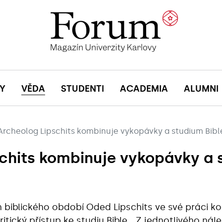
Y
VĚDA
STUDENTI
ACADEMIA
ALUMNI
Archeolog Lipschits kombinuje vykopávky a studium Bibl
chits kombinuje vykopávky a 
n biblického období Oded Lipschits ve své práci 
itický přístup ke studiu Bible. „Z jednotlivého ná