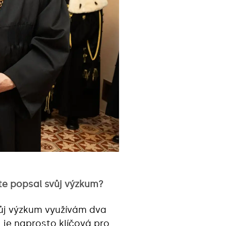
yste popsal svůj výzkum?
vůj výzkum využívám dva
ň je naprosto klíčová pro