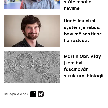
stále mnoho
nevíme
Hanč: Imunitní
systém je rébus,
baví mě snažit se
ho rozluštit
Martin Obr: Vždy
jsem byl
fascinován
strukturní biologií
Sdílejte článek: