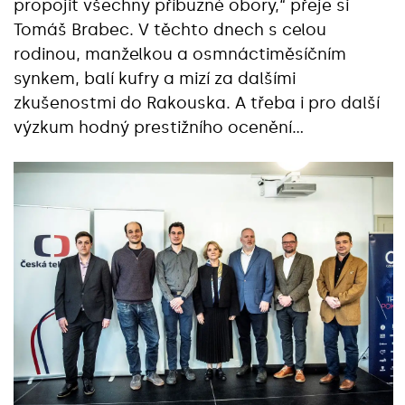
propojit všechny příbuzné obory,“ přeje si
Tomáš Brabec. V těchto dnech s celou
rodinou, manželkou a osmnáctiměsíčním
synkem, balí kufry a mizí za dalšími
zkušenostmi do Rakouska. A třeba i pro další
výzkum hodný prestižního ocenění…