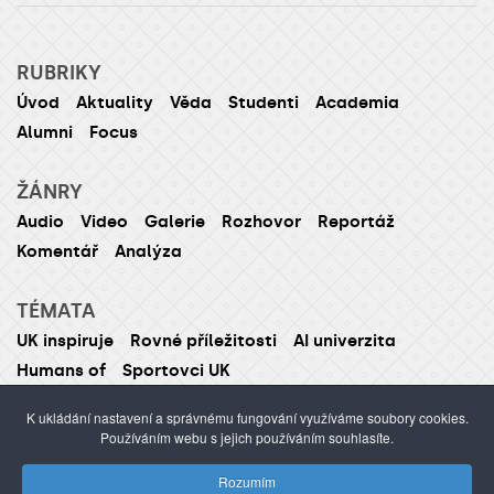
RUBRIKY
Úvod
Aktuality
Věda
Studenti
Academia
Alumni
Focus
ŽÁNRY
Audio
Video
Galerie
Rozhovor
Reportáž
Komentář
Analýza
TÉMATA
UK inspiruje
Rovné příležitosti
AI univerzita
Humans of
Sportovci UK
K ukládání nastavení a správnému fungování využíváme soubory cookies.
Používáním webu s jejich používáním souhlasíte.
ISSN 1214-5726 (tištěná verze ISSN 1211-1724)
Rozumím