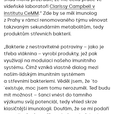
vídeňské laboratoři
Clarissy Campbell v
institutu CeMM
.“ Zde by se měl imunolog
z Prahy v rámci renomovaného týmu věnovat
takzvaným sekundárním metabolitům, tedy
produktům střevních bakterií.
„Bakterie z nestravitelné potraviny – jako je
třeba vláknina – vyrobí produkty, jež pak
využívají na modulaci našeho imunitního
systému. Čímž vzniká vlastně dialog mezi
naším-lidským imunitním systémem
a střevními bakteriemi. Věděl jsem, že ´to
´existuje, moc jsem tomu nerozuměl. Teď budu
mít možnost – šanci vnést do tamního
výzkumu svůj potenciál, tedy vhled skrze
klasičtější imunologii. Doufám, že se mi podaří