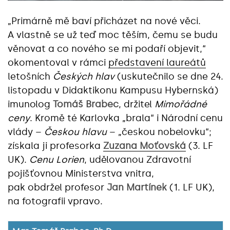
„Primárně mě baví přicházet na nové věci.
A vlastně se už teď moc těším, čemu se budu
věnovat a co nového se mi podaří objevit,“
okomentoval v rámci
představení laureátů
letošních
Českých hlav
(uskutečnilo se dne 24.
listopadu v Didaktikonu Kampusu Hybernská)
imunolog
Tomáš Brabec
, držitel
Mimořádné
ceny
. Kromě té Karlovka „brala“ i Národní cenu
vlády –
Českou hlavu
– „českou nobelovku“;
získala ji profesorka
Zuzana Moťovská
(3. LF
UK).
Cenu Lorien
, udělovanou Zdravotní
pojišťovnou Ministerstva vnitra,
pak obdržel profesor
Jan Martínek
(1. LF UK),
na fotografii vpravo.