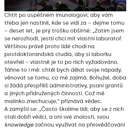
Chtít po úspěšném imunologovi, aby vám
třeba jen nastínil, kde se vidí za – dejme tomu
– deset let, je prý trošku obšírné: „Zatím jsem
se nerozhodl, jestli chci mít vlastní laboratoř.
Většinou právě proto lidé chodí na
postdoktorandská studia, aby si laborku
otevřeli – vlastně je to po nich vyžadováno.
Táhne to i mě: chtěl bych dělat svoje nápady,
věnovat se tomu, co mě zajímá. Bohužel, doba
si žádá přespříliš administrativy, psaní grantů
a jiných přidružených činností. Což mě
malinko znechucuje,“ přiznává vědec.
A zamýšlí se: „Často školíme lidi, aby se z nich
stali dobří vědci, a oni své znalosti, svou
knowledge
začnou využívat na přesvědčování