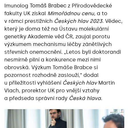
Imunolog
Tomáš Brabec
z Přírodovědecké
fakulty UK získal
Mimořádnou cenu
, a to
v rámci prestižních
Českých hlav 2023
. Vědec,
který je doma též na Ústavu molekulární
genetiky Akademie věd ČR, zaujal porotu
výzkumem mechanismu léčby zánětlivých
střevních onemocnění. „Letos byli doktorandi
nesmírně pilní a konkurence mezi nimi
obrovská. Výzkum Tomáše Brabce si
pozornost rozhodně zaslouží,“ dodal
u příležitosti vyhlášení
Českých hlav
Martin
Vlach, prorektor UK pro vnější vztahy
a předseda správní rady
Česká hlava
.