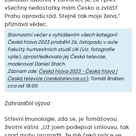
všechny nedostatky mám Česko a zvlášť
Prahu opravdu rád. Stejně tak moje žena,”
přiznává vědec.
Slavnostní večer s vyhlášením všech kategorií
Česká hlava 2023 proběhl 26. listopadu v aule
Fakulty humanitních studií UK (viz. fotografie
výše), zprostředkovala jej Česká televize,
moderoval Daniel Stach.
Záznam zde:
Česká hlava 2023 - Česká hlava |
Česká televize (ceskatelevize.cz)
; Tomáš Brabec
cca od 18:00.
Zahraniční výzva
Střevní imunologie, zdá se, je Tomášovou
životní vášní: „Už jsem podepsal smlouvu, tak
snad mohu prozradit, že mě čeká práce ve