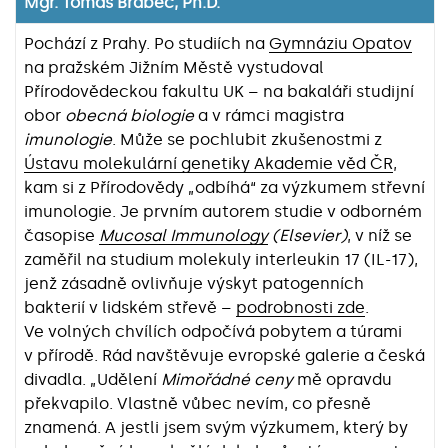
Mgr. Tomáš Brabec, Ph.D.
Pochází z Prahy. Po studiích na
Gymnáziu Opatov
na pražském Jižním Městě vystudoval
Přírodovědeckou fakultu UK – na bakaláři studijní
obor
obecná biologie
a v rámci magistra
imunologie
. Může se pochlubit zkušenostmi z
Ústavu molekulární genetiky Akademie věd ČR
,
kam si z Přírodovědy „odbíhá“ za výzkumem střevní
imunologie. Je prvním autorem studie v odborném
časopise
Mucosal Immunology
(Elsevier)
, v níž se
zaměřil na studium molekuly interleukin 17 (IL-17),
jenž zásadně ovlivňuje výskyt patogenních
bakterií v lidském střevě –
podrobnosti zde
.
Ve volných chvílích odpočívá pobytem a túrami
v přírodě. Rád navštěvuje evropské galerie a česká
divadla. „Udělení
Mimořádné ceny
mě opravdu
překvapilo. Vlastně vůbec nevím, co přesně
znamená. A jestli jsem svým výzkumem, který by