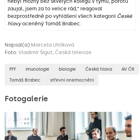
nebyl možný bez skvělých kolegů v týmu, porotu
zaujal, jsem za to velice rád,“ reagoval
bezprostředně po vyhlášení všech kategorií
České
hlavy
oceněný Tomáš Brabec.
Napsal(a):
Marcela Uhlíková
Foto:
Vladimír Šigut, Česká televize
PřF
imunologie
biologie
Česká hlava
AV ČR
Tomáš Brabec
střevní onemocnění
Fotogalerie