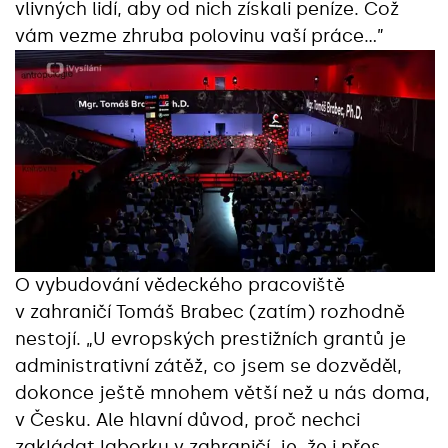
vlivných lidí, aby od nich získali peníze. Což
vám vezme zhruba polovinu vaší práce…”
O vybudování vědeckého pracoviště
v zahraničí Tomáš Brabec (zatím) rozhodně
nestojí. „U evropských prestižních grantů je
administrativní zátěž, co jsem se dozvěděl,
dokonce ještě mnohem větší než u nás doma,
v Česku. Ale hlavní důvod, proč nechci
zakládat laborku v zahraničí, je, že i přes