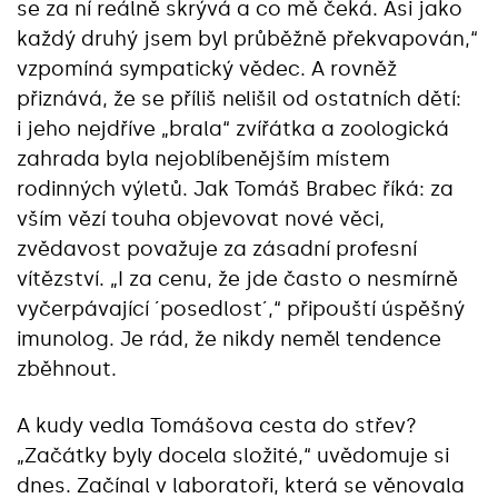
se za ní reálně skrývá a co mě čeká. Asi jako
každý druhý jsem byl průběžně překvapován,“
vzpomíná sympatický vědec. A rovněž
přiznává, že se příliš nelišil od ostatních dětí:
i jeho nejdříve „brala“ zvířátka a zoologická
zahrada byla nejoblíbenějším místem
rodinných výletů. Jak Tomáš Brabec říká: za
vším vězí touha objevovat nové věci,
zvědavost považuje za zásadní profesní
vítězství. „I za cenu, že jde často o nesmírně
vyčerpávající ´posedlost´,“ připouští úspěšný
imunolog. Je rád, že nikdy neměl tendence
zběhnout.
A kudy vedla Tomášova cesta do střev?
„Začátky byly docela složité,“ uvědomuje si
dnes. Začínal v laboratoři, která se věnovala