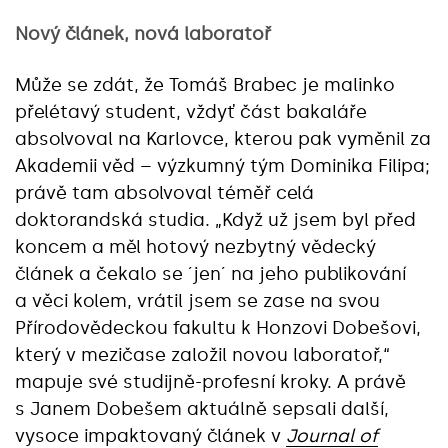
Nový článek, nová laboratoř
Může se zdát, že Tomáš Brabec je malinko
přelétavý student, vždyť část bakaláře
absolvoval na Karlovce, kterou pak vyměnil za
Akademii věd – výzkumný tým Dominika Filipa;
právě tam absolvoval téměř celá
doktorandská studia. „Když už jsem byl před
koncem a měl hotový nezbytný vědecký
článek a čekalo se ´jen´ na jeho publikování
a věci kolem, vrátil jsem se zase na svou
Přírodovědeckou fakultu k Honzovi Dobešovi,
který v mezičase založil novou laboratoř,“
mapuje své studijně-profesní kroky. A právě
s Janem Dobešem aktuálně sepsali další,
vysoce impaktovaný článek v
Journal of