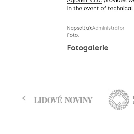
Agionet s.r.o.
provides we
In the event of technical
Napsal(a):
Administrátor
Foto:
Fotogalerie
‹