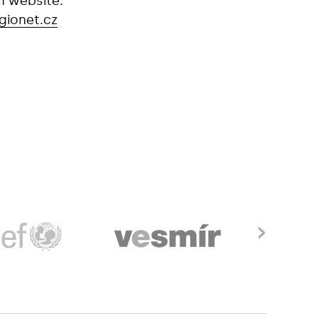
m website.
gionet.cz
›