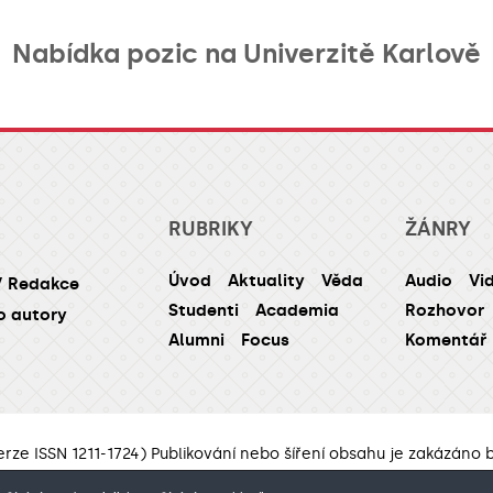
Nabídka pozic na Univerzitě Karlově
RUBRIKY
ŽÁNRY
Úvod
Aktuality
Věda
Audio
Vi
/ Redakce
Studenti
Academia
Rozhovor
o autory
Alumni
Focus
Komentář
erze ISSN 1211-1724) Publikování nebo šíření obsahu je zakázáno
webdesign Agionet s.r.o.
©2012–
2026
Univerzita Karlova /