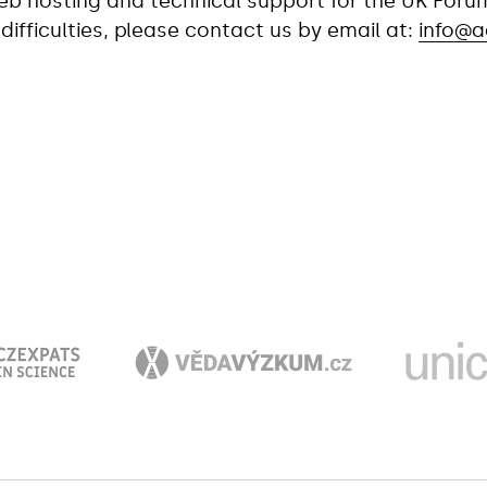
b hosting and technical support for the UK Foru
 difficulties, please contact us by email at:
info@a