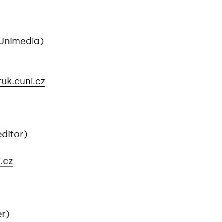
 Unimedia)
uk.cuni.cz
ditor)
.cz
er)