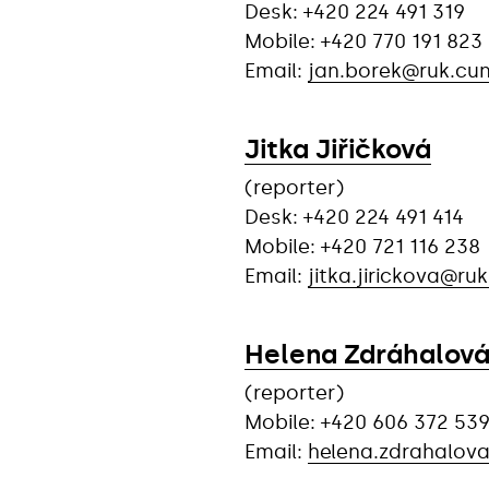
Desk: +420 224 491 319
Mobile: +420 770 191 823
Email:
jan.borek@ruk.cun
Jitka Jiřičková
(reporter)
Desk: +420 224 491 414
Mobile: +420 721 116 238
Email:
jitka.jirickova@ruk
Helena Zdráhalov
(reporter)
Mobile: +420 606 372 53
Email:
helena.zdrahalova