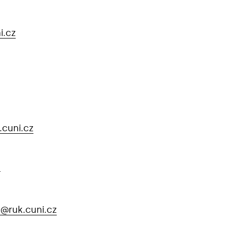
i.cz
.cuni.cz
á
9
@ruk.cuni.cz