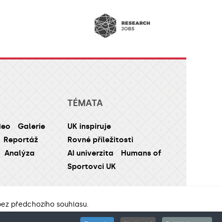
TÉMATA
deo
Galerie
UK inspiruje
Reportáž
Rovné příležitosti
Analýza
AI univerzita
Humans of
Sportovci UK
 bez předchozího souhlasu.