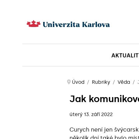
AKTUALIT
Úvod
Rubriky
Věda
Jak komunikova
úterý 13. září 2022
Curych není jen švýcarsk
několik dní také bylo mí