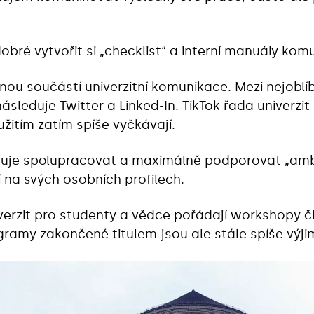
dobré vytvořit si „checklist“‎ a interní manuály kom
lnou součástí univerzitní komunikace. Mezi nejoblíb
leduje Twitter a Linked-In. TikTok řada univerzit 
žitím zatím spíše vyčkávají.
čuje spolupracovat a maximálně podporovat „amb
í na svých osobních profilech.
iverzit pro studenty a vědce pořádají workshopy č
ramy zakončené titulem jsou ale stále spíše výji