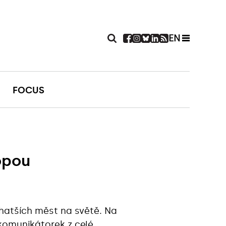
EN
FOCUS
opou
hatších měst na světě. Na
 komunikátorek z celé