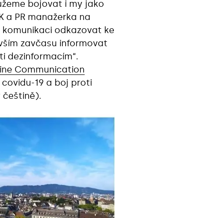
můžeme bojovat i my jako
UK a PR manažerka na
 komunikaci odkazovat ke
evším zavčasu informovat
i dezinformacím“‎.
cine Communication
covidu-19 a boj proti
 češtině).