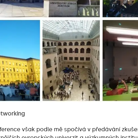
networking
nference však podle mě spočívá v předávání zkušen
tižnějších evropských univerzit a výzkumných instit