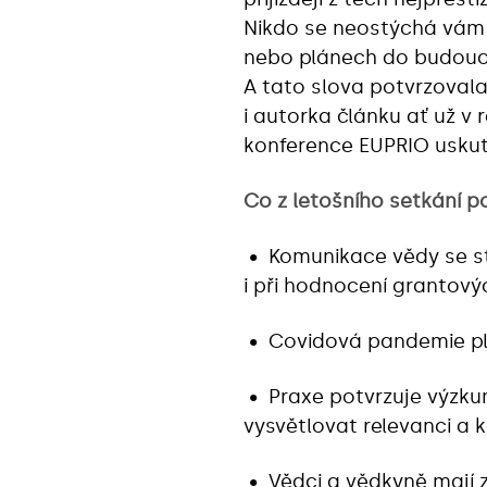
Nikdo se neostýchá vám s
nebo plánech do budoucna
A tato slova potvrzovala
i autorka článku ať už v
konference EUPRIO uskute
Co z letošního setkání 
• Komunikace vědy se st
i při hodnocení grantový
• Covidová pandemie pln
• Praxe potvrzuje výzku
vysvětlovat relevanci a 
• Vědci a vědkyně mají 