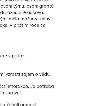
gování týmu, psaní grantů
zdůrazňuje Poliaková.
erými měla možnost mluvit
ks. V příštím roce se
ere v potaz
í vzrostl zájem o vědu.
tší interakce. Je potřeba
ní úrovni.
 potřebují pomoci