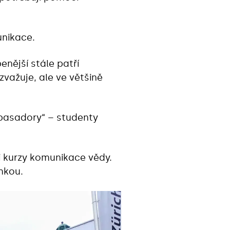
unikace.
enější stále patří
zvažuje, ale ve většině
asadory“‎ – studenty
i kurzy komunikace vědy.
mkou.