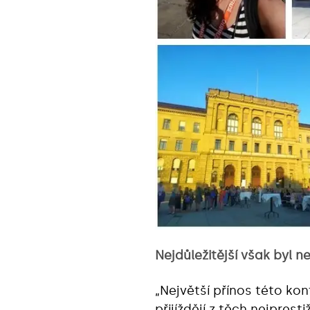
Nejdůležitější však byl 
„Největší přínos této ko
přijíždějí z těch nejpres