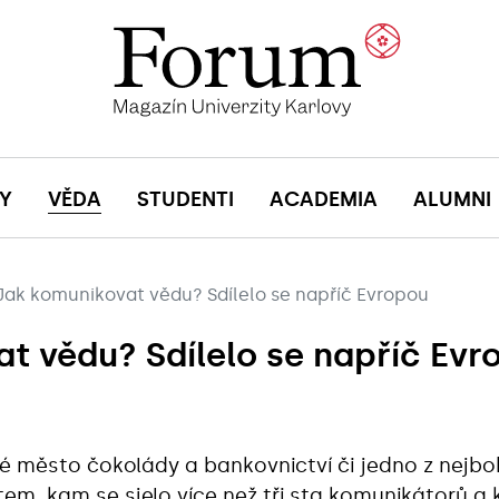
Y
VĚDA
STUDENTI
ACADEMIA
ALUMNI
Jak komunikovat vědu? Sdílelo se napříč Evropou
t vědu? Sdílelo se napříč Evr
é město čokolády a bankovnictví či jedno z nejbo
stem, kam se sjelo více než tři sta komunikátorů a