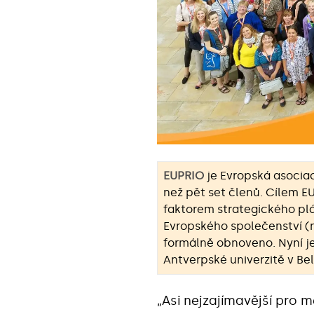
EUPRIO
je Evropská asocia
než pět set členů. Cílem E
faktorem strategického plá
Evropského společenství (n
formálně obnoveno. Nyní j
Antverpské univerzitě v Bel
„Asi nejzajímavější pro