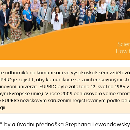
ce odborníků na komunikaci ve vysokoškolském vzděláván
UPRIO je zajistit, aby komunikace se zainteresovanými st
nování univerzit. EUPRIO bylo založeno 12. května 1986 v
yní Evropské unie). V roce 2009 odhlasovalo valné shro
e EUPRIO neziskovým sdružením registrovaným podle belgi
gii.
 mě byla úvodní přednáška Stephana Lewandowsky