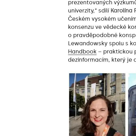
prezentovaných výzkumů o
univerzity,“‎ sdílí
Karolína 
Českém vysokém učením 
konsenzu ve vědecké kom
o pravděpodobné konspir
Lewandowsky spolu s ko
Handbook
– praktickou p
dezinformacím, který je d