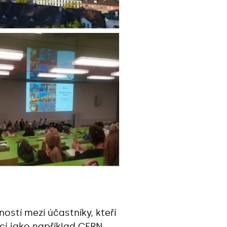
ostí mezi účastníky, kteří
ucí jako například CERN.