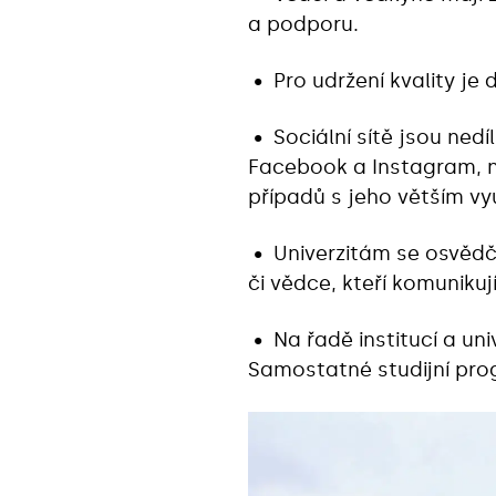
a podporu.
• Pro udržení kvality je 
• Sociální sítě jsou nedí
Facebook a Instagram, nás
případů s jeho větším vyu
• Univerzitám se osvěd
či vědce, kteří komunikuj
• Na řadě institucí a un
Samostatné studijní prog