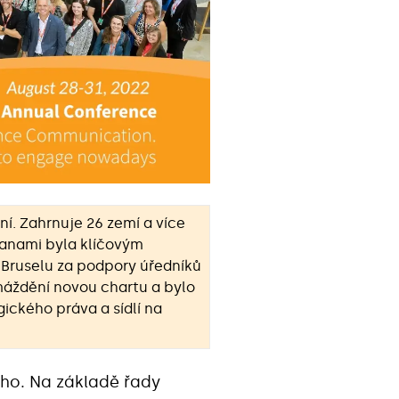
í. Zahrnuje 26 zemí a více
ranami byla klíčovým
 Bruselu za podpory úředníků
máždění novou chartu a bylo
ckého práva a sídlí na
ho. Na základě řady