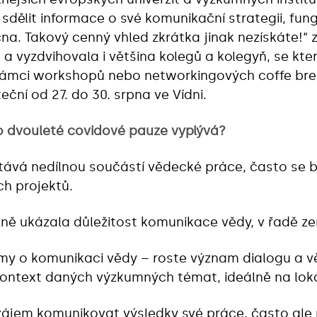
dělit informace o své komunikační strategii, fun
. Takový cenný vhled zkrátka jinak nezískáte!“‎ 
 a vyzdvihovala i většina kolegů a kolegyň, se kt
 rámci workshopů nebo networkingových coffe brea
ční od 27. do 30. srpna ve Vídni.
po dvouleté covidové pauze vyplývá?
ává nedílnou součástí vědecké práce, často se b
ch projektů.
ě ukázala důležitost komunikace vědy, v řadě zem
my o komunikaci vědy – roste význam dialogu a vě
kontext daných výzkumných témat, ideálně na lokál
zájem komunikovat výsledky své práce, často ale