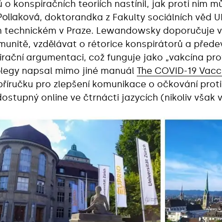
 konspiračních teoriích nastínil, jak proti nim 
Poliaková
, doktorandka z Fakulty sociálních věd 
technickém v Praze. Lewandowsky doporučuje v
unitě, vzdělávat o rétorice konspirátorů a před
ační argumentaci, což funguje jako „vakcína prot
legy napsal mimo jiné manuál
The COVID-19 Vac
říručku pro zlepšení komunikace o očkování proti 
ostupný online ve čtrnácti jazycích (nikoliv však v