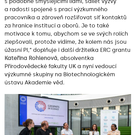
s podobně smýšlejícími lidmi, sdílet výzvy
a radosti spojené s prací výzkumného
pracovníka a zároveň rozšiřovat síť kontaktů
za hranice institucí a oborů. Je to také
motivace k tomu, abychom se ve svých rolích
zlepšovali, protože vidíme, že kolem nás jsou
úžasní PI,“ doplňuje i další držitelka ERC grantu
Kateřina Rohlenová
, absolventka
Přírodovědecké fakulty UK a nyní vedoucí
výzkumné skupiny na Biotechnologickém
ústavu Akademie věd.