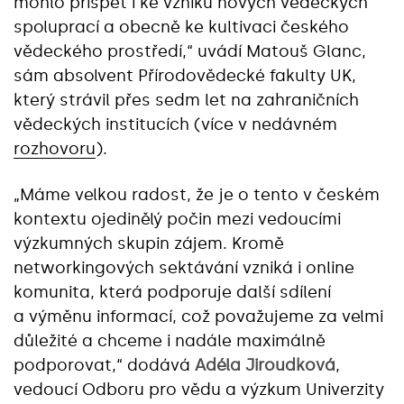
mohlo přispět i ke vzniku nových vědeckých
spoluprací a obecně ke kultivaci českého
vědeckého prostředí,“ uvádí Matouš Glanc,
sám absolvent Přírodovědecké fakulty UK,
který strávil přes sedm let na zahraničních
vědeckých institucích (více v nedávném
rozhovoru
).
„Máme velkou radost, že je o tento v českém
kontextu ojedinělý počin mezi vedoucími
výzkumných skupin zájem. Kromě
networkingových sektávání vzniká i online
komunita, která podporuje další sdílení
a výměnu informací, což považujeme za velmi
důležité a chceme i nadále maximálně
podporovat,“ dodává
Adéla Jiroudková
,
vedoucí Odboru pro vědu a výzkum Univerzity