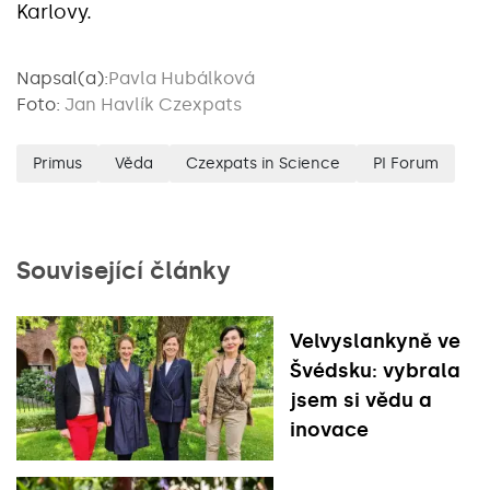
Karlovy.
Napsal(a):
Pavla Hubálková
Foto:
Jan Havlík Czexpats
Primus
Věda
Czexpats in Science
PI Forum
Související články
Velvyslankyně ve
Švédsku: vybrala
jsem si vědu a
inovace