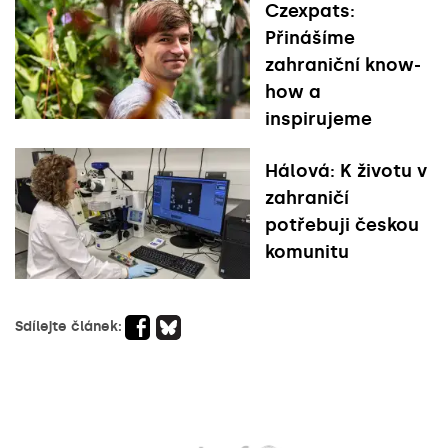
Czexpats:
Přinášíme
zahraniční know-
how a
inspirujeme
Hálová: K životu v
zahraničí
potřebuji českou
komunitu
Sdílejte článek: