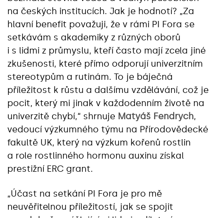
na českých institucích. Jak je hodnotí? „Za
hlavní benefit považuji, že v rámi PI Fora se
setkávám s akademiky z různých oborů
i s lidmi z průmyslu, kteří často mají zcela jiné
zkušenosti, které přímo odporují univerzitním
stereotypům a rutinám. To je báječná
příležitost k růstu a dalšímu vzdělávání, což je
pocit, který mi jinak v každodenním životě na
univerzitě chybí,“ shrnuje
Matyáš Fendrych
,
vedoucí výzkumného týmu na Přírodovědecké
fakultě UK, který na výzkum kořenů rostlin
a role rostlinného hormonu auxinu získal
prestižní ERC grant.
„Účast na setkání PI Fora je pro mě
neuvěřitelnou příležitostí, jak se spojit