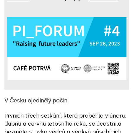
V Česku ojedinělý počin
Prvních třech setkání, která proběhla v únoru,
dubnu a červnu letošního roku, se účastnila
bezmála stovka vědců a vědkyň působících