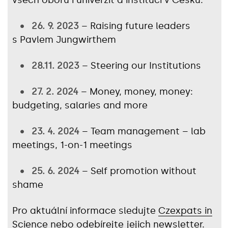
všech oborů i univerzit a institucí v Česku.
• 26. 9. 2023
– Raising future leaders
s Pavlem Jungwirthem
•
28.11. 2023
– Steering our Institutions
•
27. 2. 2024
– Money, money, money:
budgeting, salaries and more
•
23. 4. 2024
– Team management – lab
meetings, 1-on-1 meetings
•
25. 6. 2024
– Self promotion without
shame
Pro aktuální informace sledujte
Czexpats in
Science
nebo odebírejte jejich
newsletter
.