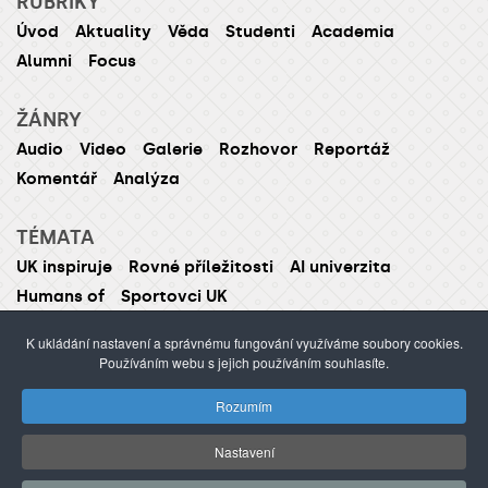
RUBRIKY
Úvod
Aktuality
Věda
Studenti
Academia
Alumni
Focus
ŽÁNRY
Audio
Video
Galerie
Rozhovor
Reportáž
Komentář
Analýza
TÉMATA
UK inspiruje
Rovné příležitosti
AI univerzita
Humans of
Sportovci UK
K ukládání nastavení a správnému fungování využíváme soubory cookies.
Používáním webu s jejich používáním souhlasíte.
ISSN 1214-5726 (tištěná verze ISSN 1211-1724)
Rozumím
Publikování nebo šíření obsahu je zakázáno bez
předchozího souhlasu.
Nastavení
webdesign Agionet
©2012–
2026
Univerzita Karlova /