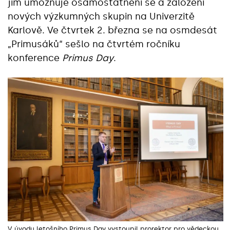
jim umožňuje osamostatnění se a založení
nových výzkumných skupin na Univerzitě
Karlově. Ve čtvrtek 2. března se na osmdesát
„Primusáků“ sešlo na čtvrtém ročníku
konference
Primus Day
.
V úvodu letošního Primus Day vystoupil prorektor pro vědeckou