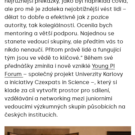
nejrůznější překážky, jako byl například covid,
ale pro mě je zdaleka nejobtížnější vést lidi –
dělat to dobře a efektivně jak z pozice
autority, tak kolegiálnosti. Ocenila bych
mentoring a větší podporu. Najednou se
stanete vedoucí skupiny, ale předtím vás to
nikdo nenaučí. Přitom právě lidé a fungující
tým jsou ve vědě to klíčové.“ Během své
přednášky zmínila i nově vzniklé
Young PI
Forum
– společný projekt Univerzity Karlovy
a iniciativy Czexpats in Science –, který si
klade za cíl vytvořit prostor pro sdílení,
vzdělávání a networking mezi juniorními
vedoucími výzkumných skupin působících na
českých institucích.