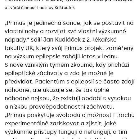
a tvůrčí činnost Ladislav Krištoufek.
„Primus je jedinečná šance, jak se postavit na
vlastní nohy a rozvíjet své vlastní výzkumné
nápady,“ sdílí
Jan Kudláček
z 2. lékařské
fakulty UK, který svůj Primus projekt zaměřený
na výzkum epilepsie zahájil letos v lednu.
S nově vzniklým týmem zkoumá, kdy přichází
epileptické záchvaty a zda je možné je
předvídat. Pacientům s epilepsií se často zdají
náhodné, ale ukazuje se, že tak úplně
náhodné nejsou, že existují období s vysokou
a nízkou pravděpodobnostní záchvatu.
„Primus poskytuje svobodu a možnost i trochu
experimentálně zariskovat a zjistit, jaké
výzkumné přístupy fungují a nefungují, a tím