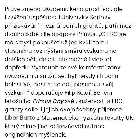
Právě změna akademického prostředí, ale
i zvýšení úspěšnosti Univerzity Karlovy
při získávání mezinárodních grantů, patří mezi
dlouhodobé cíle podpory Primus. „O ERC se
má smysl pokoušet už jen kvůli tomu
vlastnímu rozmýšlení směru výzkumu na
dalších pět, deset, ale možná i více let
dopředu. Vystoupit ze své komfortní zóny
uvažování a snažit se, byť někdy i trochu
bolestivě, dostat se dál, posunout svůj
výzkum,“ doporučuje Filip Kolář. Během
letošního
Primus Day
své zkušenosti s ERC
granty sdílel i jejich dvojnásobný příjemce
Libor Barto
z Matematicko-fyzikální fakulty UK,
který mimo jiné zdůrazňoval nutnost
originálních myšlenek.