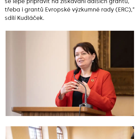
se lépe připravit na získávání dalších grantů,
třeba i grantů Evropské výzkumné rady (ERC),”
sdílí Kudláček.