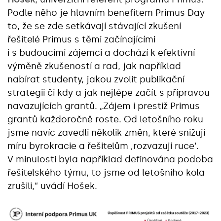
Podle něho je hlavním benefitem Primus Day
to, že se zde setkávají stávající zkušení
řešitelé Primus s těmi začínajícími
i s budoucími zájemci a dochází k efektivní
výměně zkušeností a rad, jak například
nabírat studenty, jakou zvolit publikační
strategii či kdy a jak nejlépe začít s přípravou
navazujících grantů. „Zájem i prestiž Primus
grantů každoročně roste. Od letošního roku
jsme navíc zavedli několik změn, které snižují
míru byrokracie a řešitelům ‚rozvazují ruce‘.
V minulosti byla například definována podoba
řešitelského týmu, to jsme od letošního kola
zrušili,“ uvádí Hošek.