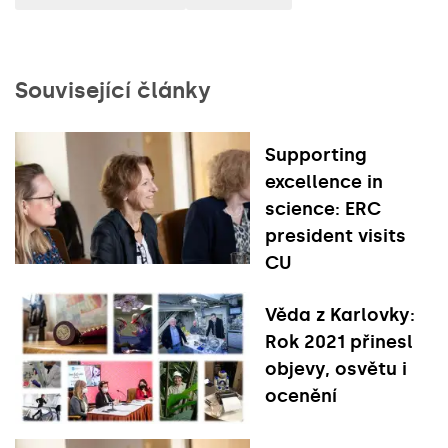
Související články
Supporting
excellence in
science: ERC
president visits
CU
Věda z Karlovky:
Rok 2021 přinesl
objevy, osvětu i
ocenění