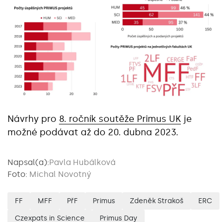
Návrhy pro
8. ročník soutěže Primus UK
je
možné podávat až do 20. dubna 2023.
Napsal(a):
Pavla Hubálková
Foto:
Michal Novotný
FF
MFF
PřF
Primus
Zdeněk Strakoš
ERC
Czexpats in Science
Primus Day