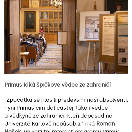
Primus láká špičkové vědce ze zahraničí
„Zpočátku se hlásili především naši absolventi,
nyní Primus čím dál častěji láká i vědce
a vědkyně ze zahraničí, kteří doposud na
Univerzitě Karlově nepůsobili,“ říká
Roman
Hošek
, univerzitní referent programu Primus.