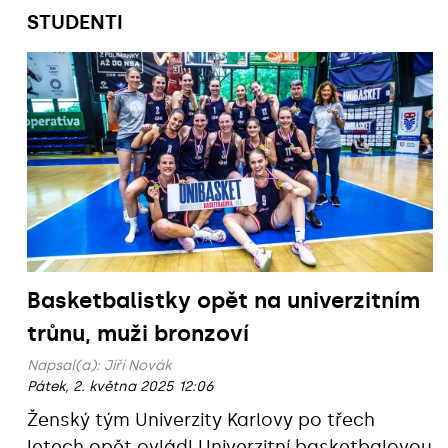
STUDENTI
Basketbalistky opět na univerzitním
trůnu, muži bronzoví
Napsal(a):
Jiří Novák
Pátek, 2. května 2025 12:06
Ženský tým Univerzity Karlovy po třech
letech opět ovládl Univerzitní basketbalovou