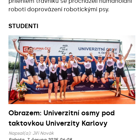
přilehlém trávníku se procházeli humanoidní
roboti doprovázení robotickými psy.
STUDENTI
Obrazem: Univerzitní osmy pod
taktovkou Univerzity Karlovy
Napsal(a):
Jiří Novák
Sobota, 7. června 2025 06:08