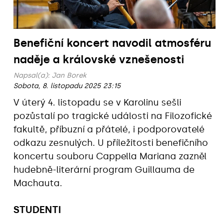
Benefiční koncert navodil atmosféru
naděje a královské vznešenosti
Napsal(a):
Jan Borek
Sobota, 8. listopadu 2025 23:15
V úterý 4. listopadu se v Karolinu sešli
pozůstalí po tragické události na Filozofické
fakultě, příbuzní a přátelé, i podporovatelé
odkazu zesnulých. U příležitosti benefičního
koncertu souboru Cappella Mariana
zazněl
hudebně-literární program Guillauma de
Machauta.
STUDENTI