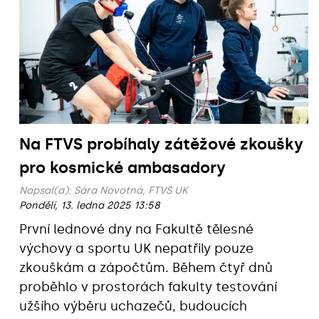
Na FTVS probíhaly zátěžové zkoušky
pro kosmické ambasadory
Napsal(a):
Sára Novotná, FTVS UK
Pondělí, 13. ledna 2025 13:58
První lednové dny na Fakultě tělesné
výchovy a sportu UK nepatřily pouze
zkouškám a zápočtům. Během čtyř dnů
proběhlo v prostorách fakulty testování
užšího výběru uchazečů, budoucích