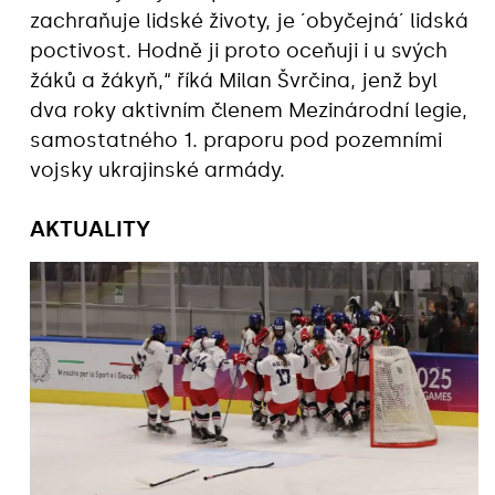
zachraňuje lidské životy, je ´obyčejná´ lidská
poctivost. Hodně ji proto oceňuji i u svých
žáků a žákyň,“ říká Milan Švrčina, jenž byl
dva roky aktivním členem Mezinárodní legie,
samostatného 1. praporu pod pozemními
vojsky ukrajinské armády.
AKTUALITY