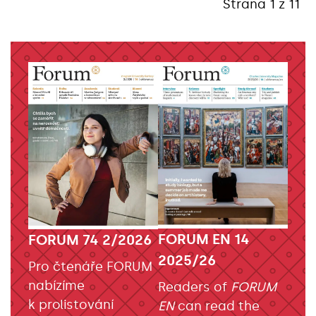
Strana 1 z 11
FORUM EN 14
FORUM 74 2/2026
2025/26
Pro čtenáře FORUM
nabízíme
Readers of
FORUM
k prolistování
EN
can read the