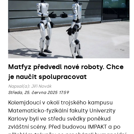
Matfyz předvedl nové roboty. Chce
je naučit spolupracovat
Napsal(a):
Jiří Novák
Středa, 25. června 2025 17:59
Kolemjdoucí v okolí trojského kampusu
Matematicko-fyzikální fakulty Univerzity
Karlovy byli ve středu svědky poněkud
zvláštní scény. Před budovou IMPAKT a po