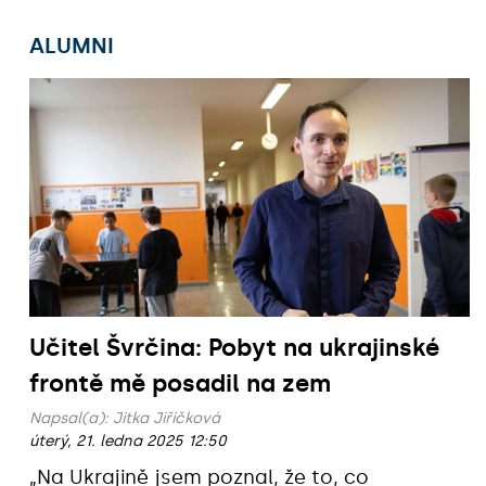
ALUMNI
Učitel Švrčina: Pobyt na ukrajinské
frontě mě posadil na zem
Napsal(a):
Jitka Jiřičková
úterý, 21. ledna 2025 12:50
„Na Ukrajině jsem poznal, že to, co