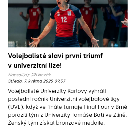
Volejbalisté slaví první triumf
v univerzitní lize!
Napsal(a):
Jiří Novák
Středa, 7. května 2025 09:57
Volejbalisté Univerzity Karlovy vyhráli
poslední ročník Univerzitní volejbalové ligy
(UVL), když ve finále turnaje Final Four v Brně
porazili tým z Univerzity Tomáše Bati ve Zlíně.
Ženský tým získal bronzové medaile.