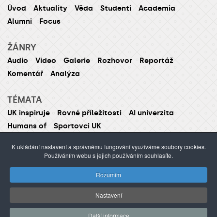
Úvod
Aktuality
Věda
Studenti
Academia
Alumni
Focus
ŽÁNRY
Audio
Video
Galerie
Rozhovor
Reportáž
Komentář
Analýza
TÉMATA
UK inspiruje
Rovné příležitosti
AI univerzita
Humans of
Sportovci UK
K ukládání nastavení a správnému fungování využíváme soubory cookies.
Používáním webu s jejich používáním souhlasíte.
ISSN 1214-5726 (tištěná verze ISSN 1211-1724)
Rozumím
Publikování nebo šíření obsahu je zakázáno bez
předchozího souhlasu.
Nastavení
webdesign Agionet
©2012–
2026
Univerzita Karlova /
Další informace
s.r.o.