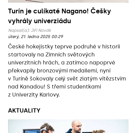
Turín je culíkaté Nagano! Češky
vyhrály univerziádu
Napsal(a):
Jiří Novák
úterý, 21. ledna 2025 00:29
České hokejistky teprve podruhé v historii
startovaly na Zimních světových
univerzitních hrách, a zatímco napoprvé
překvapily bronzovými medailemi, nyní
v Turíně šokovaly celý svět zlatým vítězstvím
nad Kanadou! S třemi studentkami
z Univerzity Karlovy.
AKTUALITY