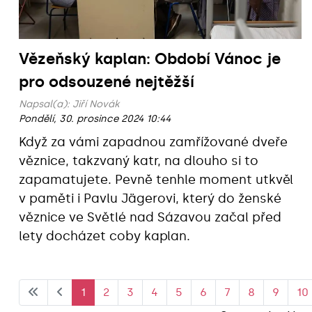
Vězeňský kaplan: Období Vánoc je
pro odsouzené nejtěžší
Napsal(a):
Jiří Novák
Pondělí, 30. prosince 2024 10:44
Když za vámi zapadnou zamřížované dveře
věznice, takzvaný katr, na dlouho si to
zapamatujete. Pevně tenhle moment utkvěl
v paměti i Pavlu Jägerovi, který do ženské
věznice ve Světlé nad Sázavou začal před
lety docházet coby kaplan.
1
2
3
4
5
6
7
8
9
10