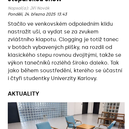
Napsal(a):
Jiří Novák
Pondělí, 24. března 2025 13:43
Stačilo ve venkovském odpoledním klidu
nastražit uši, a vydat se za zvukem
zvláštního klapotu. Clogging je totiž tanec
v botách vybavených plíšky, na rozdíl od
klasického stepu rovnou dvojitými, takže se
výkon tanečníků rozléhá široko daleko. Tak
jako během soustředění, kterého se účastní
i čtyři studentky Univerzity Karlovy.
AKTUALITY