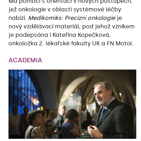
Má pomoci s orientací v nových postupech,
jež onkologie v oblasti systémové léčby
nabízí.
Medikomiks: Precizní onkologie
je
nový vzdělávací materiál, pod jehož vznikem
je podepsána i Kateřina Kopečková,
onkoložka 2. lékařské fakulty UK a FN Motol.
ACADEMIA