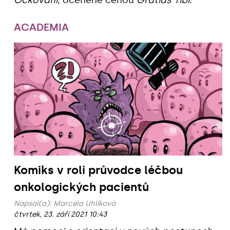
Očkování
, oceněné cenou
Gratias Tibi
.
ACADEMIA
Komiks v roli průvodce léčbou
onkologických pacientů
Napsal(a):
Marcela Uhlíková
čtvrtek, 23. září 2021 10:43