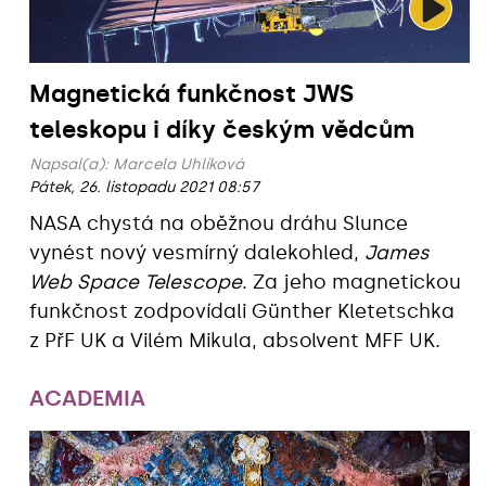
Magnetická funkčnost JWS
teleskopu i díky českým vědcům
Napsal(a):
Marcela Uhlíková
Pátek, 26. listopadu 2021 08:57
NASA chystá na oběžnou dráhu Slunce
vynést nový vesmírný dalekohled,
James
Web Space Telescope
. Za jeho magnetickou
funkčnost zodpovídali Günther Kletetschka
z PřF UK a Vilém Mikula, absolvent MFF UK.
ACADEMIA