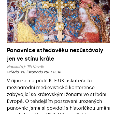
Panovnice středověku nezůstávaly
jen ve stínu krále
Napsal(a):
Jiří Novák
Středa, 24. listopadu 2021 15:18
V říjnu se na půdě KTF UK uskutečnila
mezinárodní medievistická konference
zabývající se královskými ženami ve střední
Evropě. O tehdejším postavení urozených
panovnic jsme si povídali s historičkou umění