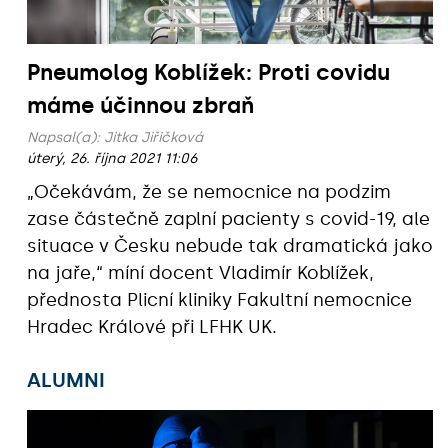
Pneumolog Koblížek: Proti covidu
máme účinnou zbraň
Napsal(a):
Jitka Jiřičková
úterý, 26. října 2021 11:06
„Očekávám, že se nemocnice na podzim
zase částečně zaplní pacienty s covid-19, ale
situace v Česku nebude tak dramatická jako
na jaře,“ míní docent Vladimír Koblížek,
přednosta Plicní kliniky Fakultní nemocnice
Hradec Králové při LFHK UK.
ALUMNI