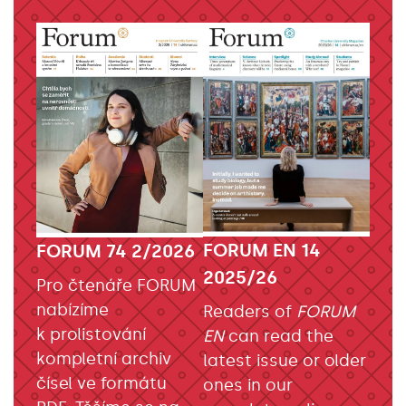
FORUM EN 14
FORUM 74 2/2026
2025/26
Pro čtenáře FORUM
nabízíme
Readers of
FORUM
k prolistování
EN
can read the
kompletní archiv
latest issue or older
čísel ve formátu
ones in our