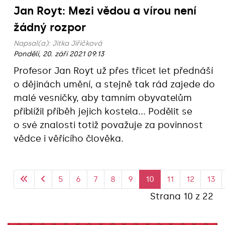
Jan Royt: Mezi vědou a vírou není
žádný rozpor
Napsal(a):
Jitka Jiřičková
Pondělí, 20. září 2021 09:13
Profesor Jan Royt už přes třicet let přednáší
o dějinách umění, a stejně tak rád zajede do
malé vesničky, aby tamním obyvatelům
přiblížil příběh jejich kostela... Podělit se
o své znalosti totiž považuje za povinnost
vědce i věřícího člověka.
5
6
7
8
9
10
11
12
13
Strana 10 z 22