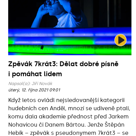
Zpěvák 7krát3: Dělat dobré písně
i pomáhat lidem
Napsal(a):
Jiří Novák
úterý, 12. října 2021 09:01
Když letos ovládl nejsledovanější kategorii
hudebních cen Anděl, mnozí se udiveně ptali,
komu dala akademie přednost před Jarkem
Nohavicou či Danem Bártou. Jenže Štěpán
Hebík – zpěvák s pseudonymem 7krát3 – se