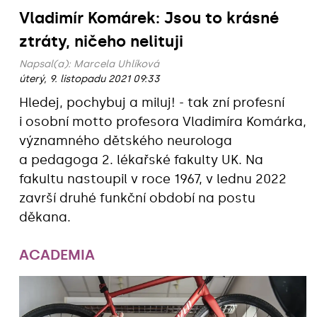
Vladimír Komárek: Jsou to krásné
ztráty, ničeho nelituji
Napsal(a):
Marcela Uhlíková
úterý, 9. listopadu 2021 09:33
Hledej, pochybuj a miluj! - tak zní profesní
i osobní motto profesora Vladimíra Komárka,
významného dětského neurologa
a pedagoga 2. lékařské fakulty UK. Na
fakultu nastoupil v roce 1967, v lednu 2022
završí druhé funkční období na postu
děkana.
ACADEMIA