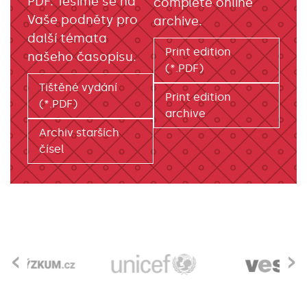
PDF. Těšíme se na
complete online
Vaše podněty pro
archive.
další témata
Print edition
našeho časopisu.
(*.PDF)
Tištěné vydání
Print edition
(*.PDF)
archive
Archiv starších
čísel
‹
›