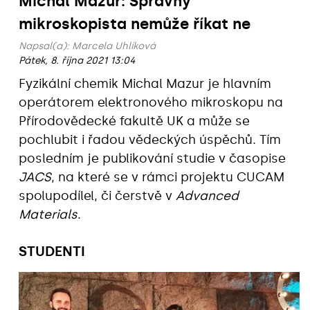
Michal Mazur: Správný
mikroskopista nemůže říkat ne
Napsal(a):
Marcela Uhlíková
Pátek, 8. října 2021 13:04
Fyzikální chemik Michal Mazur je hlavním
operátorem elektronového mikroskopu na
Přírodovědecké fakultě UK a může se
pochlubit i řadou vědeckých úspěchů. Tím
posledním je publikování studie v časopise
JACS
, na které se v rámci projektu CUCAM
spolupodílel, či čerstvě v
Advanced
Materials
.
STUDENTI