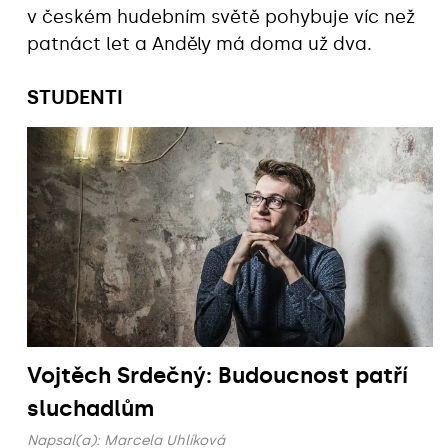
v českém hudebním světě pohybuje víc než
patnáct let a Anděly má doma už dva.
STUDENTI
Vojtěch Srdečný: Budoucnost patří
sluchadlům
Napsal(a):
Marcela Uhlíková