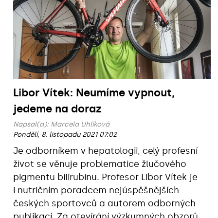
Libor Vítek: Neumíme vypnout,
jedeme na doraz
Napsal(a):
Marcela Uhlíková
Pondělí, 8. listopadu 2021 07:02
Je odborníkem v hepatologii, celý profesní
život se věnuje problematice žlučového
pigmentu bilirubinu. Profesor Libor Vítek je
i nutričním poradcem nejúspěšnějších
českých sportovců a autorem odborných
publikací. Za otevírání výzkumných obzorů