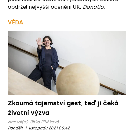
obdržel nejvyšší ocenění UK,
Donatio
.
VĚDA
Zkoumá tajemství gest, teď ji čeká
životní výzva
Napsal(a):
Jitka Jiřičková
Pondělí, 1. listopadu 2021 06:42