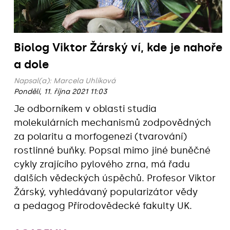
Biolog Viktor Žárský ví, kde je nahoře
a dole
Napsal(a):
Marcela Uhlíková
Pondělí, 11. října 2021 11:03
Je odborníkem v oblasti studia
molekulárních mechanismů zodpovědných
za polaritu a morfogenezi (tvarování)
rostlinné buňky. Popsal mimo jiné buněčné
cykly zrajícího pylového zrna, má řadu
dalších vědeckých úspěchů. Profesor Viktor
Žárský, vyhledávaný popularizátor vědy
a pedagog Přírodovědecké fakulty UK.