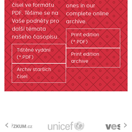
čísel ve formátu
ones in our
PDF. Těšíme se na
complete online
Vaše podněty pro
archive.
další témata
Print edition
našeho časopisu.
(*.PDF)
Tištěné vydání
Print edition
(*.PDF)
archive
Archiv starších
čísel
‹
›