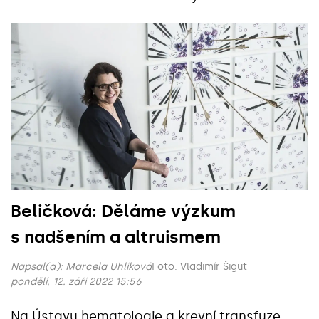
Beličková: Děláme výzkum
s nadšením a altruismem
Napsal(a):
Marcela Uhlíková
Foto: Vladimír Šigut
pondělí, 12. září 2022 15:56
Na Ústavu hematologie a krevní transfuze