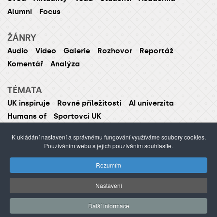
Alumni
Focus
ŽÁNRY
Audio
Video
Galerie
Rozhovor
Reportáž
Komentář
Analýza
TÉMATA
UK inspiruje
Rovné příležitosti
AI univerzita
Humans of
Sportovci UK
K ukládání nastavení a správnému fungování využíváme soubory cookies.
Používáním webu s jejich používáním souhlasíte.
ISSN 1214-5726 (tištěná verze ISSN 1211-1724)
Rozumím
Publikování nebo šíření obsahu je zakázáno bez
předchozího souhlasu.
Nastavení
webdesign Agionet
©2012–
2026
Univerzita Karlova /
Další informace
s.r.o.