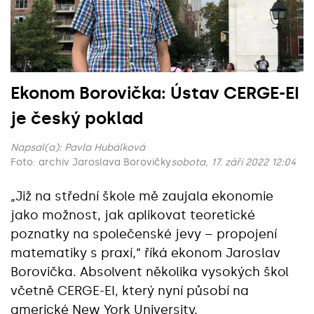
Ekonom Borovička: Ústav CERGE-EI
je český poklad
Napsal(a):
Pavla Hubálková
Foto: archiv Jaroslava Borovičky
sobota, 17. září 2022 12:04
„Již na střední škole mě zaujala ekonomie
jako možnost, jak aplikovat teoretické
poznatky na společenské jevy – propojení
matematiky s praxí,“‎ říká ekonom Jaroslav
Borovička. Absolvent několika vysokých škol
včetně CERGE-EI, který nyní působí na
americké New York University.