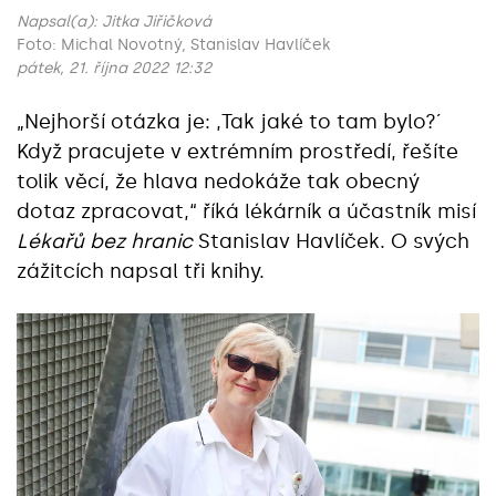
Napsal(a):
Jitka Jiřičková
Foto: Michal Novotný, Stanislav Havlíček
pátek, 21. října 2022 12:32
„Nejhorší otázka je: ,Tak jaké to tam bylo?´
Když pracujete v extrémním prostředí, řešíte
tolik věcí, že hlava nedokáže tak obecný
dotaz zpracovat,“ říká lékárník a účastník misí
Lékařů bez hranic
Stanislav Havlíček. O svých
zážitcích napsal tři knihy.