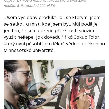
Napsal(a):
Pavla Hubálková
Foto: Klára Kvardová
neděle, 6. listopadu 2022 19:36
„Jsem výsledný produkt lidí, se kterými jsem
se setkal, a míst, kde jsem byl. Můj podíl je
jen ten, že se nabízené příležitosti snažím
využít nejlépe, jak dovedu,“‎ říká Jakub Tolar,
který nyní působí jako lékař, vědec a děkan na
Minnesotské univerzitě.