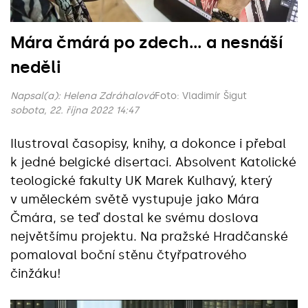
Mára čmárá po zdech... a nesnáší
neděli
Napsal(a):
Helena Zdráhalová
Foto: Vladimír Šigut
sobota, 22. října 2022 14:47
Ilustroval časopisy, knihy, a dokonce i přebal
k jedné belgické disertaci. Absolvent Katolické
teologické fakulty UK Marek Kulhavý, který
v uměleckém světě vystupuje jako Mára
Čmára, se teď dostal ke svému doslova
největšímu projektu. Na pražské Hradčanské
pomaloval boční stěnu čtyřpatrového
činžáku!