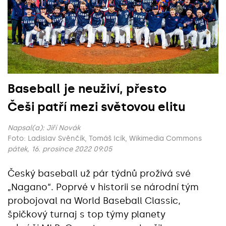
Baseball je neuživí, přesto
Češi patří mezi světovou elitu
Napsal(a):
Jiří Novák
Foto: Ladislav Svěnčík, Tomáš Icík, Wikimedia Commons
pátek, 16. prosince 2022 09:05
Český baseball už pár týdnů prožívá své
„Nagano“. Poprvé v historii se národní tým
probojoval na World Baseball Classic,
špičkový turnaj s top týmy planety