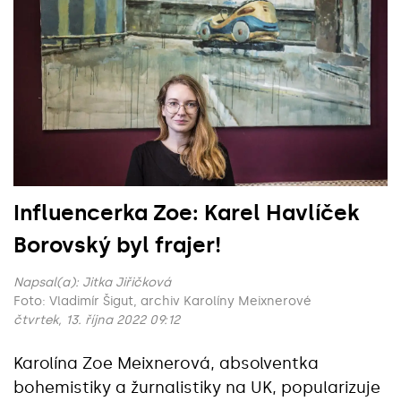
Influencerka Zoe: Karel Havlíček
Borovský byl frajer!
Napsal(a):
Jitka Jiřičková
Foto: Vladimír Šigut, archiv Karolíny Meixnerové
čtvrtek, 13. října 2022 09:12
Karolína Zoe Meixnerová, absolventka
bohemistiky a žurnalistiky na UK, popularizuje