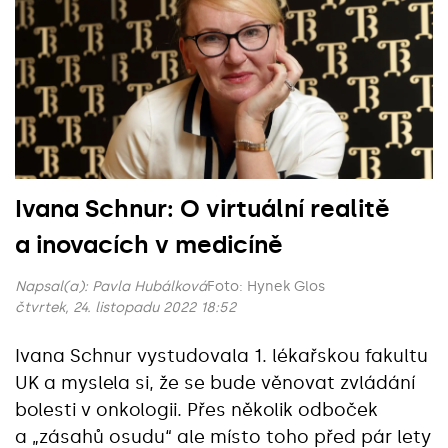
Ivana Schnur: O virtuální realitě
a inovacích v medicíně
Napsal(a):
Pavla Hubálková
Foto: Hynek Glos
čtvrtek, 24. listopadu 2022 18:52
Ivana Schnur vystudovala 1. lékařskou fakultu
UK a myslela si, že se bude věnovat zvládání
bolesti v onkologii. Přes několik odboček
a „zásahů osudu“ ale místo toho před pár lety