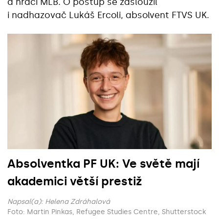
a hráči MLB. O postup se zasloužil
i nadhazovač Lukáš Ercoli, absolvent FTVS UK.
Absolventka PF UK: Ve světě mají
akademici větší prestiž
Napsal(a):
Helena Zdráhalová
Foto: Martin Pinkas, Refugee Studies Centre, Shutterstock