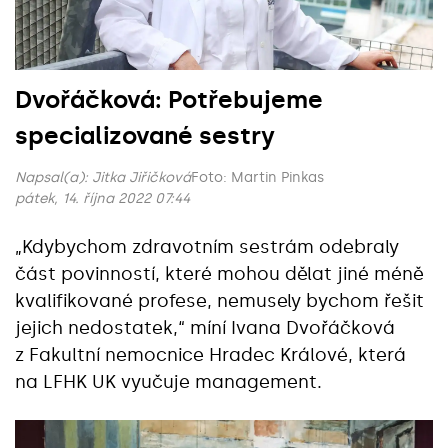
Dvořáčková: Potřebujeme
specializované sestry
Napsal(a):
Jitka Jiřičková
Foto: Martin Pinkas
pátek, 14. října 2022 07:44
„Kdybychom zdravotním sestrám odebraly
část povinností, které mohou dělat jiné méně
kvalifikované profese, nemusely bychom řešit
jejich nedostatek,“ míní Ivana Dvořáčková
z Fakultní nemocnice Hradec Králové, která
na LFHK UK vyučuje management.