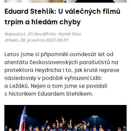
Eduard Stehlík: U válečných filmů
trpím a hledám chyby
Napsal(a):
Jiří Novák
Foto: Hynek Glos
středa, 28. prosince 2022 08:39
Letos jsme si připomněli osmdesát let od
atentátu československých parašutistů na
protektora Heydricha i to, jak kruté represe
následovaly v podobě vyhlazení Lidic
a Ležáků. Nejen o tom jsme se povídali
s historikem Eduardem Stehlíkem.