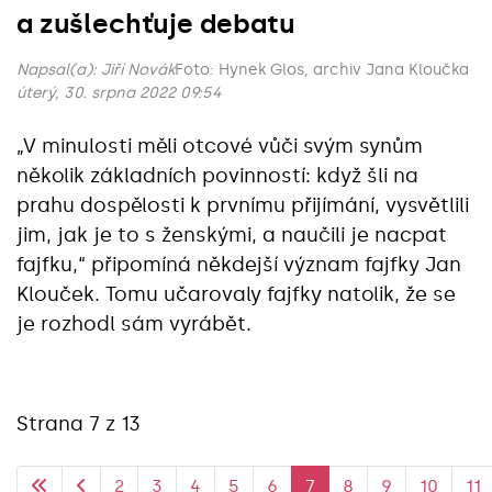
a zušlechťuje debatu
Napsal(a):
Jiří Novák
Foto: Hynek Glos, archiv Jana Kloučka
úterý, 30. srpna 2022 09:54
„V minulosti měli otcové vůči svým synům
několik základních povinností: když šli na
prahu dospělosti k prvnímu přijímání, vysvětlili
jim, jak je to s ženskými, a naučili je nacpat
fajfku,“ připomíná někdejší význam fajfky Jan
Klouček. Tomu učarovaly fajfky natolik, že se
je rozhodl sám vyrábět.
Strana 7 z 13
2
3
4
5
6
7
8
9
10
11