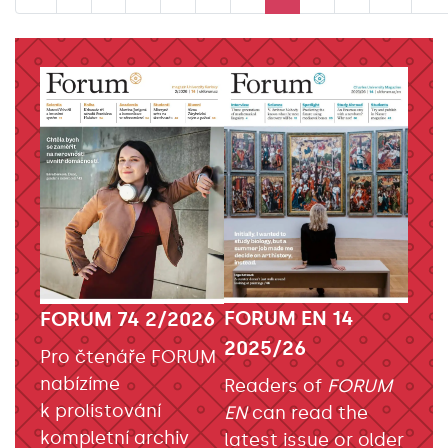
FORUM EN 14
FORUM 74 2/2026
2025/26
Pro čtenáře FORUM
nabízíme
Readers of
FORUM
k prolistování
EN
can read the
kompletní archiv
latest issue or older