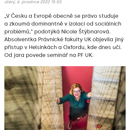
úterý, 6. prosince 2022 15:55
„V Česku a Evropě obecně se právo studuje
a zkoumá dominantně v izolaci od sociálních
problémů,“ podotýká Nicole Štýbnarová.
Absolventka Právnické fakulty UK objevila jiný
přístup v Helsinkách a Oxfordu, kde dnes učí.
Od jara povede seminář na PF UK.