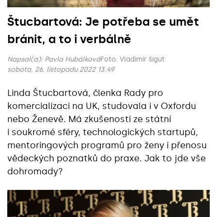
Štucbartová: Je potřeba se umět
bránit, a to i verbálně
Napsal(a):
Pavla Hubálková
Foto: Vladimír šigut
sobota, 26. listopadu 2022 13:49
Linda Štucbartová, členka Rady pro
komercializaci na UK, studovala i v Oxfordu
nebo Ženevě. Má zkušenosti ze státní
i soukromé sféry, technologických startupů,
mentoringových programů pro ženy i přenosu
vědeckých poznatků do praxe. Jak to jde vše
dohromady?