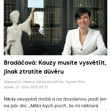
Bradáčová: Kauzy musíte vysvětlit,
jinak ztratíte důvěru
Napsal(a):
Helena Zdráhalová
Foto: Hynek Glos
pátek, 21. října 2022 20:31
Nikdy nevypíná mobil a na dovolenou jezdí jen
na pár dní. „Měla bych pocit, že mi některé